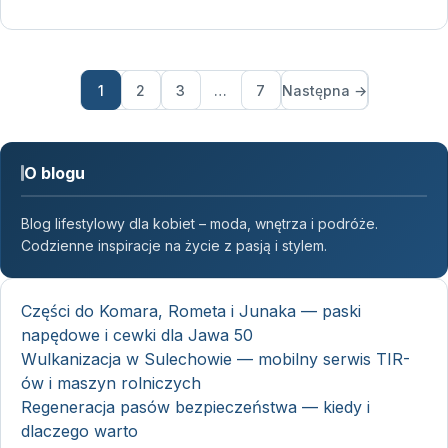
1
2
3
…
7
Następna →
O blogu
Blog lifestylowy dla kobiet – moda, wnętrza i podróże.
Codzienne inspiracje na życie z pasją i stylem.
Części do Komara, Rometa i Junaka — paski
napędowe i cewki dla Jawa 50
Wulkanizacja w Sulechowie — mobilny serwis TIR-
ów i maszyn rolniczych
Regeneracja pasów bezpieczeństwa — kiedy i
dlaczego warto