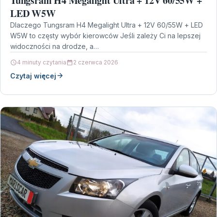
Tungsram H4 Megalight Ultra + 12V 60/55W +
LED W5W
Dlaczego Tungsram H4 Megalight Ultra + 12V 60/55W + LED
W5W to częsty wybór kierowców Jeśli zależy Ci na lepszej
widoczności na drodze, a…
4 minuty czytania
2 czerwca 2026
Czytaj więcej