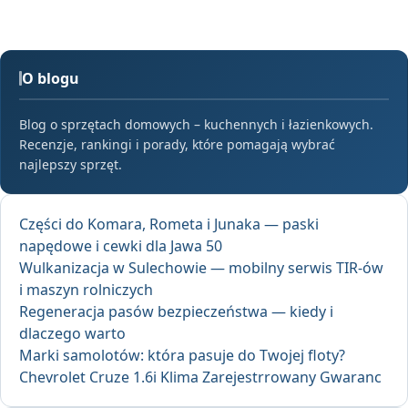
O blogu
Blog o sprzętach domowych – kuchennych i łazienkowych.
Recenzje, rankingi i porady, które pomagają wybrać
najlepszy sprzęt.
Części do Komara, Rometa i Junaka — paski
napędowe i cewki dla Jawa 50
Wulkanizacja w Sulechowie — mobilny serwis TIR-ów
i maszyn rolniczych
Regeneracja pasów bezpieczeństwa — kiedy i
dlaczego warto
Marki samolotów: która pasuje do Twojej floty?
Chevrolet Cruze 1.6i Klima Zarejestrrowany Gwaranc