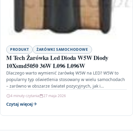
PRODUKT
ŻARÓWKI SAMOCHODOWE
M Tech Żarówka Led Dioda W5W Diody
10Xsmd5050 36W L096 L096W
Dlaczego warto wymienić żarówkę W5W na LED? W5W to
popularny typ oświetlenia stosowany w wielu samochodach
– zarówno w obszarze świateł pozycyjnych, jak i…
4 minuty czytania
27 maja 2026
Czytaj więcej