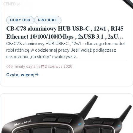
HUBY USB
PRODUKT
CB-C78 aluminiowy HUB USB-C , 12w1 , RJ45
Ethernet 10/100/1000Mbps , 2xUSB 3.1 , 2xUSB
2.0 , 2xHDMI 4k@30Hz , VGA , SD i microSD
CB-C78 aluminiowy HUB USB-C , 12w1 – dlaczego ten model
robi różnicę w codziennej pracy Jeśli wciąż podłączasz
(CBC78)
urządzenia „na skróty” i walczysz z…
6 minuty czytania
2 czerwca 2026
Czytaj więcej