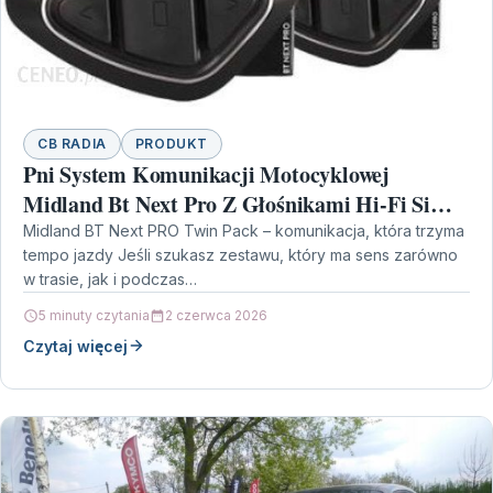
CB RADIA
PRODUKT
Pni System Komunikacji Motocyklowej
Midland Bt Next Pro Z Głośnikami Hi-Fi Si
Przycisk Emisji Btt Kod C1222.05 Twin Pack
Midland BT Next PRO Twin Pack – komunikacja, która trzyma
tempo jazdy Jeśli szukasz zestawu, który ma sens zarówno
w trasie, jak i podczas…
5 minuty czytania
2 czerwca 2026
Czytaj więcej