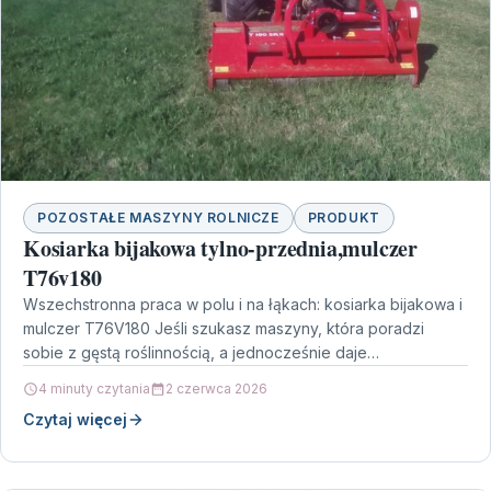
POZOSTAŁE MASZYNY ROLNICZE
PRODUKT
Kosiarka bijakowa tylno-przednia,mulczer
T76v180
Wszechstronna praca w polu i na łąkach: kosiarka bijakowa i
mulczer T76V180 Jeśli szukasz maszyny, która poradzi
sobie z gęstą roślinnością, a jednocześnie daje…
4 minuty czytania
2 czerwca 2026
Czytaj więcej