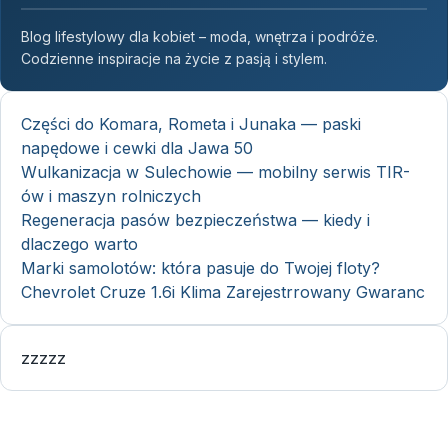
Blog lifestylowy dla kobiet – moda, wnętrza i podróże.
Codzienne inspiracje na życie z pasją i stylem.
Części do Komara, Rometa i Junaka — paski
napędowe i cewki dla Jawa 50
Wulkanizacja w Sulechowie — mobilny serwis TIR-
ów i maszyn rolniczych
Regeneracja pasów bezpieczeństwa — kiedy i
dlaczego warto
Marki samolotów: która pasuje do Twojej floty?
Chevrolet Cruze 1.6i Klima Zarejestrrowany Gwaranc
zzzzz