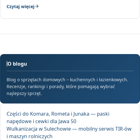
Czytaj więcej
O blogu
Blog o sprzętach domowych – kuchennych i łazienkowych.
Recenzje, rankingi i porady, które pomagają wybrać
najlepszy sprzęt.
Części do Komara, Rometa i Junaka — paski
napędowe i cewki dla Jawa 50
Wulkanizacja w Sulechowie — mobilny serwis TIR-ów
i maszyn rolniczych