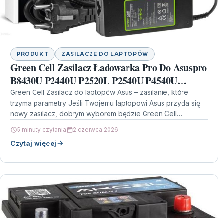
PRODUKT
ZASILACZE DO LAPTOPÓW
Green Cell Zasilacz Ładowarka Pro Do Asuspro
B8430U P2440U P2520L P2540U P4540U
P5430U Asus Zenbook Ux51Vz , 19V 4.74A 90W
Green Cell Zasilacz do laptopów Asus – zasilanie, które
trzyma parametry Jeśli Twojemu laptopowi Asus przyda się
(Ad105P)
nowy zasilacz, dobrym wyborem będzie Green Cell…
5 minuty czytania
2 czerwca 2026
Czytaj więcej