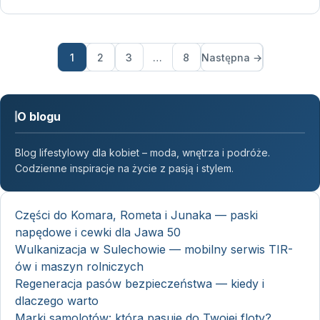
1
2
3
…
8
Następna →
O blogu
Blog lifestylowy dla kobiet – moda, wnętrza i podróże.
Codzienne inspiracje na życie z pasją i stylem.
Części do Komara, Rometa i Junaka — paski
napędowe i cewki dla Jawa 50
Wulkanizacja w Sulechowie — mobilny serwis TIR-
ów i maszyn rolniczych
Regeneracja pasów bezpieczeństwa — kiedy i
dlaczego warto
Marki samolotów: która pasuje do Twojej floty?