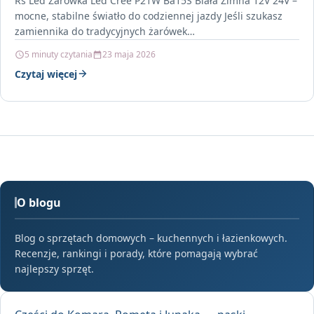
Rs Led Żarówka Led Cree P21W Ba15S Biała Zimna 12V 24V –
mocne, stabilne światło do codziennej jazdy Jeśli szukasz
zamiennika do tradycyjnych żarówek…
5 minuty czytania
23 maja 2026
Czytaj więcej
O blogu
Blog o sprzętach domowych – kuchennych i łazienkowych.
Recenzje, rankingi i porady, które pomagają wybrać
najlepszy sprzęt.