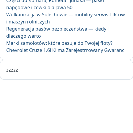
Części do Komara, Rometa i Junaka — paski
napędowe i cewki dla Jawa 50
Wulkanizacja w Sulechowie — mobilny serwis TIR-ów
i maszyn rolniczych
Regeneracja pasów bezpieczeństwa — kiedy i
dlaczego warto
Marki samolotów: która pasuje do Twojej floty?
Chevrolet Cruze 1.6i Klima Zarejestrrowany Gwaranc
zzzzz