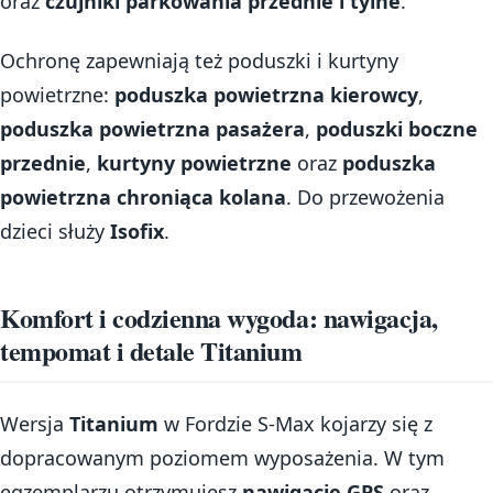
oraz
czujniki parkowania przednie i tylne
.
Ochronę zapewniają też poduszki i kurtyny
powietrzne:
poduszka powietrzna kierowcy
,
poduszka powietrzna pasażera
,
poduszki boczne
przednie
,
kurtyny powietrzne
oraz
poduszka
powietrzna chroniąca kolana
. Do przewożenia
dzieci służy
Isofix
.
Komfort i codzienna wygoda: nawigacja,
tempomat i detale Titanium
Wersja
Titanium
w Fordzie S-Max kojarzy się z
dopracowanym poziomem wyposażenia. W tym
egzemplarzu otrzymujesz
nawigację GPS
oraz