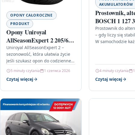
AKUMULATORÓW
Prostownik, alt
OPONY CAŁOROCZNE
BOSCH 1 127 3
PRODUKT
Prostownik do alte
Opony Uniroyal
– gdy liczy się stab
AllSeasonExpert 2 205/60
W samochodzie każ
R16 96H XL
Uniroyal AllSeasonExpert 2 –
elektryczny działa 
sezonowość, która ułatwia życie
jedno kluczowe zad
Jeśli szukasz opon do codziennej
dostarczanie odpo
jazdy, które nie wymagają
5 minuty czytania
1 czerwca 2026
4 minuty czytania
1
ciągłego „przestawiania” auta na
Czytaj więcej
Czytaj więcej
inny sezon, dobrym…