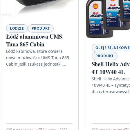
ŁODZIE
PRODUKT
Łódź aluminiowa UMS
Tuna 865 Cabin
OLEJE SILNIKOWE
Łódź kabinowa, która otwiera
PRODUKT
nowe możliwości: UMS Tuna 865
Shell Helix Adv
Cabin Jeśli szukasz jednostki,
4T 10W40 4L
która łączy wygodę pływania z
praktycznym układem
Shell Helix Advance
kabinowym, Łódź aluminiowa
10W40 4L – syntety
UMS…
dla czterosuwowych
Jeśli szukasz oleju,
realnie wspierać sil
trudnych warunkac
5 minuty czytania
2 czerwca 2026
5 minuty czytania
1