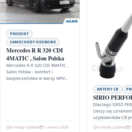
PRODUKT
SAMOCHODY OSOBOWE
Mercedes R R 320 CDI
4MATIC , Salon Polska
Mercedes R R 320 CDI 4MATIC ,
Salon Polska – komfort i
bezpieczeństwo w wersji MPV
Jeśli szukasz auta, które łączy
ANTENY CB
PR
rodzinny charakter z…
SIRIO PERFO
Dlaczego SIRIO PE
cieszy się uznanie
użytkowników CB Je
anteny CB, która ł
6 minuty czytania
1 czerwca 2026
4 minuty czytania
1
moc z dobrym dopa