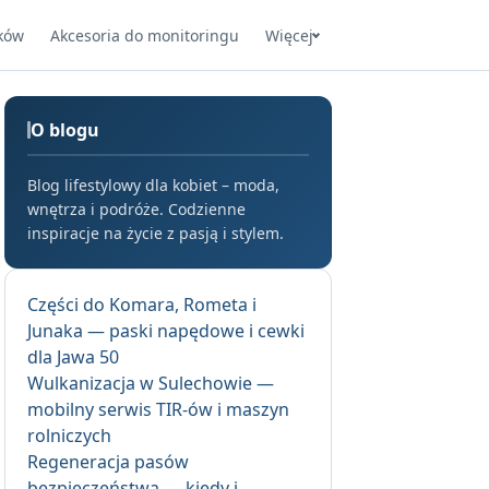
ków
Akcesoria do monitoringu
Więcej
O blogu
Blog lifestylowy dla kobiet – moda,
wnętrza i podróże. Codzienne
inspiracje na życie z pasją i stylem.
Części do Komara, Rometa i
Junaka — paski napędowe i cewki
dla Jawa 50
Wulkanizacja w Sulechowie —
mobilny serwis TIR-ów i maszyn
rolniczych
Regeneracja pasów
bezpieczeństwa — kiedy i