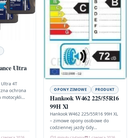
ance Ultra
 Ultra 4T
OPONY ZIMOWE
PRODUKT
czna ochrona
Hankook W462 225/55R16
 motocykli
 który ma
99H Xl
nik w
Hankook W462 225/55R16 99H XL
h,…
– zimowe opony osobowe do
codziennej jazdy Gdy
temperatura spada, a droga
 czerwca 2026
5 minuty czytania
1 czerwca 2026