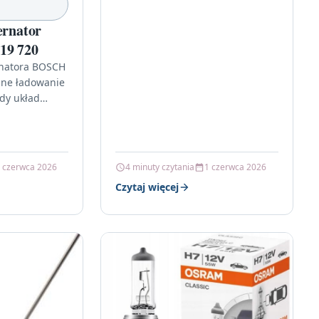
pojeździe lub maszynie liczy się
niezawodny rozruch…
ernator
19 720
rnatora BOSCH
ilne ładowanie
dy układ
w oparciu o
anie:
wiedniego…
 czerwca 2026
4 minuty czytania
1 czerwca 2026
Czytaj więcej