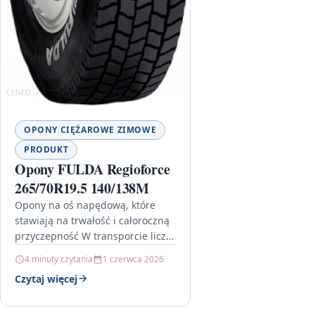
OPONY CIĘŻAROWE ZIMOWE
PRODUKT
Opony FULDA Regioforce
265/70R19.5 140/138M
Opony na oś napędową, które
stawiają na trwałość i całoroczną
przyczepność W transporcie liczy
się nie tylko to, jak samochód
4 minuty czytania
1 czerwca 2026
rusza, ale też jak…
Czytaj więcej