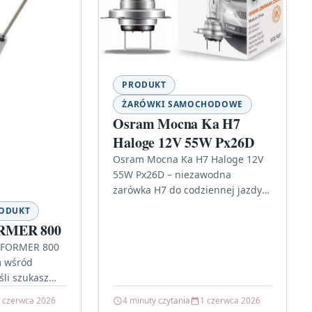
PRODUKT
ŻARÓWKI SAMOCHODOWE
Osram Mocna Ka H7
Haloge 12V 55W Px26D
Osram Mocna Ka H7 Haloge 12V
55W Px26D – niezawodna
żarówka H7 do codziennej jazdy
Jeśli szukasz części, która trzyma
ODUKT
parametry przez długi czas…
RMER 800
RFORMER 800
m wśród
śli szukasz
ączy sensowną
 czerwca 2026
4 minuty czytania
1 czerwca 2026
sowaniem i