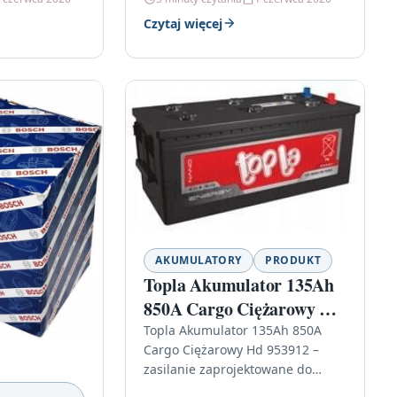
pokrywa się warstwą śniegu lub
Czytaj więcej
błota pośniegowego,…
AKUMULATORY
PRODUKT
Topla Akumulator 135Ah
850A Cargo Ciężarowy Hd
953912
Topla Akumulator 135Ah 850A
Cargo Ciężarowy Hd 953912 –
zasilanie zaprojektowane do
ciężkiej pracy Jeśli w Twoim
O