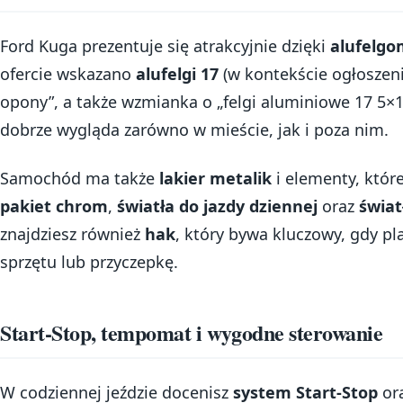
Ford Kuga prezentuje się atrakcyjnie dzięki
alufelgo
ofercie wskazano
alufelgi 17
(w kontekście ogłoszeni
opony”, a także wzmianka o „felgi aluminiowe 17 5×10
dobrze wygląda zarówno w mieście, jak i poza nim.
Samochód ma także
lakier metalik
i elementy, które
pakiet chrom
,
światła do jazdy dziennej
oraz
świat
znajdziesz również
hak
, który bywa kluczowy, gdy pl
sprzętu lub przyczepkę.
Start-Stop, tempomat i wygodne sterowanie
W codziennej jeździe docenisz
system Start-Stop
or