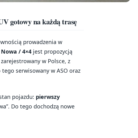
UV gotowy na każdą trasę
pewnością prowadzenia w
k Nowa / 4×4
jest propozycją
arejestrowany w Polsce, z
do tego serwisowany w ASO oraz
 stan pojazdu:
pierwszy
nowa”. Do tego dochodzą nowe