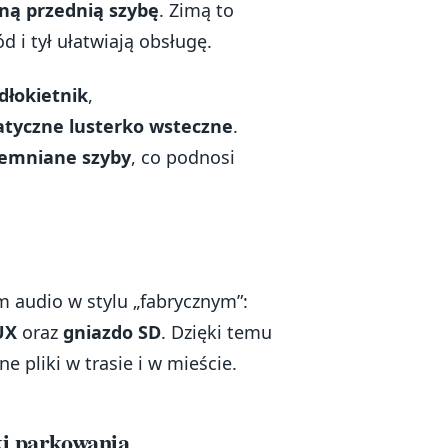
ą przednią szybę
. Zimą to
d i tył ułatwiają obsługę.
dłokietnik
,
tyczne lusterko wsteczne
.
iemniane szyby
, co podnosi
m audio w stylu „fabrycznym”:
UX
oraz
gniazdo SD
. Dzięki temu
e pliki w trasie i w mieście.
ki parkowania