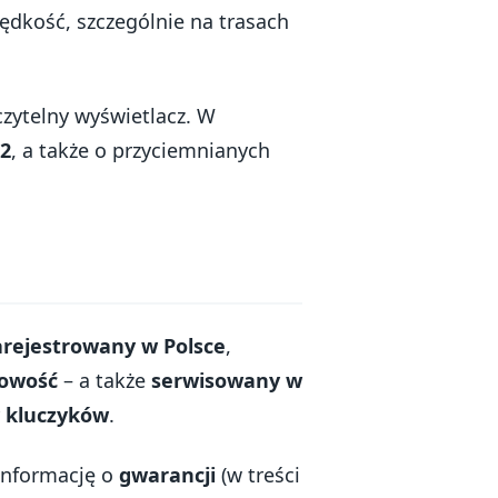
ędkość, szczególnie na trasach
czytelny wyświetlacz. W
,2
, a także o przyciemnianych
arejestrowany w Polsce
,
owość
– a także
serwisowany w
 kluczyków
.
 informację o
gwarancji
(w treści