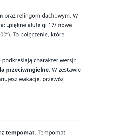
m
oraz relingom dachowym. W
a: „piękne alufelgi 17/ nowe
0”). To połączenie, które
 podkreślają charakter wersji:
ła przeciwmgielne
. W zestawie
anujesz wakacje, przewóz
az
tempomat
. Tempomat