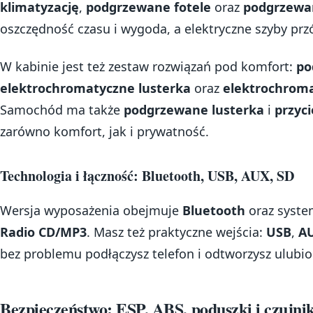
klimatyzację
,
podgrzewane fotele
oraz
podgrzewan
oszczędność czasu i wygoda, a elektryczne szyby przó
W kabinie jest też zestaw rozwiązań pod komfort:
po
elektrochromatyczne lusterka
oraz
elektrochroma
Samochód ma także
podgrzewane lusterka
i
przyc
zarówno komfort, jak i prywatność.
Technologia i łączność: Bluetooth, USB, AUX, SD
Wersja wyposażenia obejmuje
Bluetooth
oraz syste
Radio CD/MP3
. Masz też praktyczne wejścia:
USB
,
A
bez problemu podłączysz telefon i odtworzysz ulubion
Bezpieczeństwo: ESP, ABS, poduszki i czujni