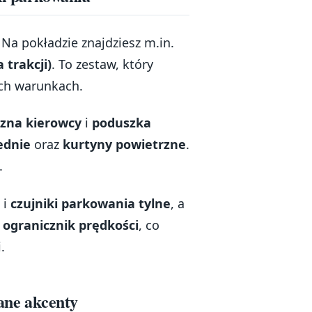
Na pokładzie znajdziesz m.in.
 trakcji)
. To zestaw, który
ch warunkach.
zna kierowcy
i
poduszka
ednie
oraz
kurtyny powietrzne
.
.
i
czujniki parkowania tylne
, a
ę
ogranicznik prędkości
, co
.
wane akcenty