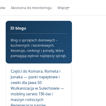
ków
Akcesoria do monitoringu
Więcej
O blogu
Blog o sprzętach domowych –
kuchennych i łazienkowych.
Recenzje, rankingi i porady, które
pomagają wybrać najlepszy sprzęt.
Części do Komara, Rometa i
Junaka — paski napędowe i
cewki dla Jawa 50
Wulkanizacja w Sulechowie —
mobilny serwis TIR-ów i
maszyn rolniczych
Regeneracja pasów