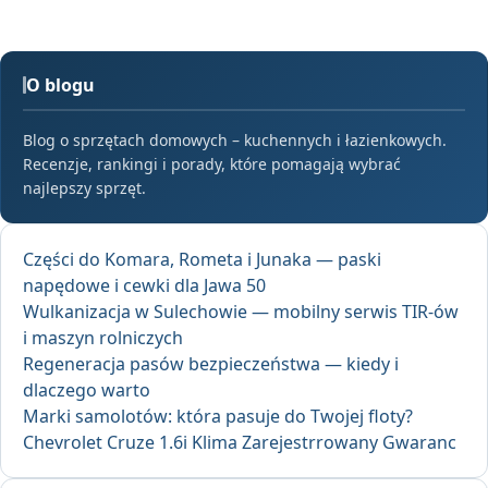
O blogu
Blog o sprzętach domowych – kuchennych i łazienkowych.
Recenzje, rankingi i porady, które pomagają wybrać
najlepszy sprzęt.
Części do Komara, Rometa i Junaka — paski
napędowe i cewki dla Jawa 50
Wulkanizacja w Sulechowie — mobilny serwis TIR-ów
i maszyn rolniczych
Regeneracja pasów bezpieczeństwa — kiedy i
dlaczego warto
Marki samolotów: która pasuje do Twojej floty?
Chevrolet Cruze 1.6i Klima Zarejestrrowany Gwaranc