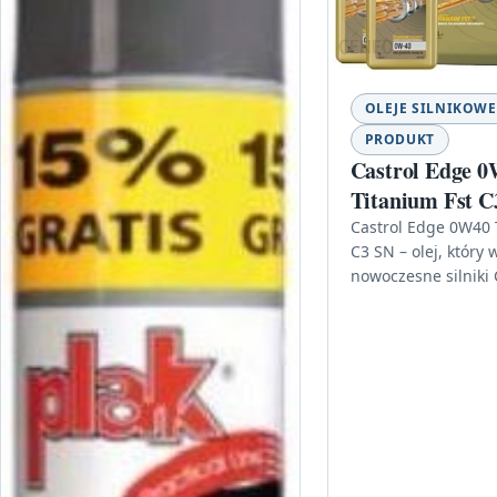
OLEJE SILNIKOWE
PRODUKT
Castrol Edge 
Titanium Fst C
2Edge0W401L
Castrol Edge 0W40 
C3 SN – olej, który 
Edge0W404L
nowoczesne silniki 
0W40 Titanium Fst 
2Edge0W401L Edge