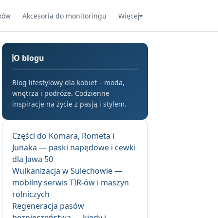
ków
Akcesoria do monitoringu
Więcej
O blogu
Blog lifestylowy dla kobiet – moda,
wnętrza i podróże. Codzienne
inspiracje na życie z pasją i stylem.
Części do Komara, Rometa i
Junaka — paski napędowe i cewki
dla Jawa 50
Wulkanizacja w Sulechowie —
mobilny serwis TIR-ów i maszyn
rolniczych
Regeneracja pasów
bezpieczeństwa — kiedy i