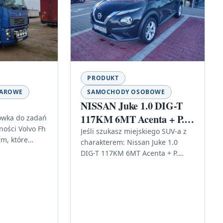
PRODUKT
ŻAROWE
SAMOCHODY OSOBOWE
NISSAN Juke 1.0 DIG-T
117KM 6MT Acenta + P.
rówka do zadań
ości Volvo Fh
Komfor
Jeśli szukasz miejskiego SUV-a z
rm, które
charakterem: Nissan Juke 1.0
odność w
DIG-T 117KM 6MT Acenta + P.
 mieć pod…
Komfor Nissan Juke to model,
który od lat przyciąga…