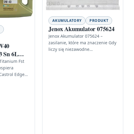
AKUMULATORY
PRODUKT
Jenox Akumulator 075624
Jenox Akumulator 075624 –
zasilanie, które ma znaczenie Gdy
0W40
liczy się niezawodne
3 Sn 6L
uruchamianie pojazdu i stabilna
Titanium Fst
praca instalacji, warto postawić
wspiera
na akumulator dopasowany do…
Castrol Edge
C3 SN 6L
0W404L to…