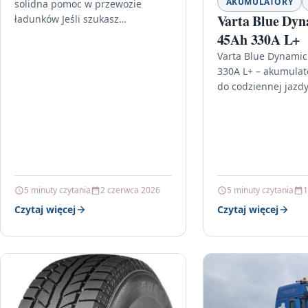
AKUMULATORY
solidna pomoc w przewozie
Varta Blue Dyn
ładunków Jeśli szukasz
praktycznego rozwiązania do
45Ah 330A L+
transportu samochodów, sprzętu
Varta Blue Dynamic
lub innych przedmiotów o
330A L+ – akumulat
większej masie, ta…
do codziennej jazdy
samochód jest częś
codziennego harm
potrzebujesz źródła
które…
5 minuty czytania
2 czerwca 2026
5 minuty czytania
1
Czytaj więcej
Czytaj więcej