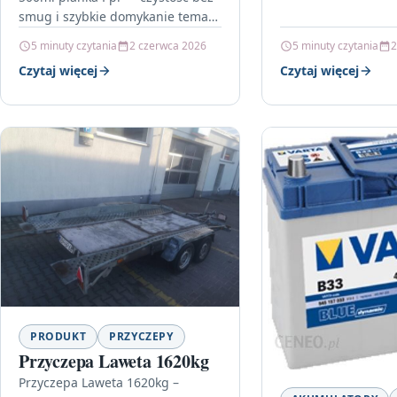
smug i szybkie domykanie tematu
Jeśli zależy Ci na przejrzystej
5 minuty czytania
2 czerwca 2026
5 minuty czytania
2
szybie w aucie…
Czytaj więcej
Czytaj więcej
PRODUKT
PRZYCZEPY
Przyczepa Laweta 1620kg
Przyczepa Laweta 1620kg –