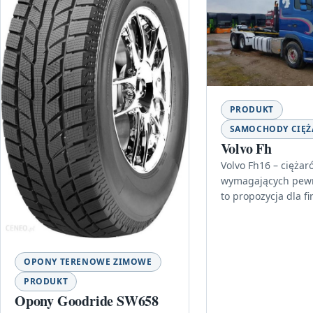
PRODUKT
SAMOCHODY CIĘ
Volvo Fh
Volvo Fh16 – cięża
wymagających pewn
to propozycja dla fi
stawiają na niezaw
transporcie i chcą
OPONY TERENOWE ZIMOWE
PRODUKT
Opony Goodride SW658