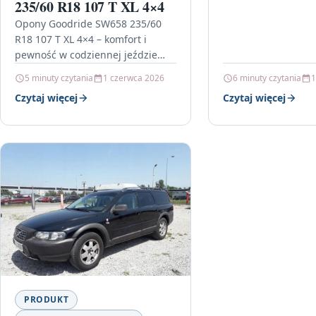
235/60 R18 107 T XL 4×4
Opony Goodride SW658 235/60
R18 107 T XL 4×4 – komfort i
pewność w codziennej jeździe
Jeśli szukasz opon, które łączą
5 minuty czytania
1 czerwca 2026
6 minuty czytania
1
sensowną cenę z…
Czytaj więcej
Czytaj więcej
PRODUKT