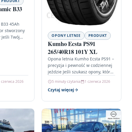
PRODUKT
amic B33
 B33 45Ah
or stworzony
OPONY LETNIE
PRODUKT
 Jeśli Twój
Kumho Ecsta PS91
cią
onogramu,
265/40R18 101Y XL
 zasilania,
Opona letnia Kumho Ecsta PS91 –
precyzja i pewność w codziennej
jeździe Jeśli szukasz opony, która
łączy dynamiczne prowadzenie z
 czerwca 2026
5 minuty czytania
1 czerwca 2026
komfortem, model Kumho Ecsta…
Czytaj więcej