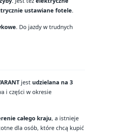
zyby
. Jest też
elektryczne
trycznie ustawiane fotele
.
ewkowe
. Do jazdy w trudnych
WARANT
jest
udzielana na 3
a i części w okresie
erenie całego kraju
, a istnieje
stotne dla osób, które chcą kupić