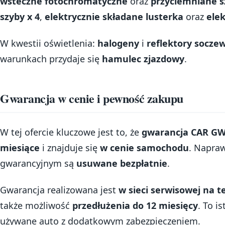
wsteczne fotochromatyczne
oraz
przyciemniane s
szyby x 4
,
elektrycznie składane lusterka
oraz
elek
W kwestii oświetlenia:
halogeny
i
reflektory socz
warunkach przydaje się
hamulec zjazdowy
.
Gwarancja w cenie i pewność zakupu
W tej ofercie kluczowe jest to, że
gwarancja CAR G
miesiące
i znajduje się
w cenie samochodu
. Napraw
gwarancyjnym są
usuwane bezpłatnie
.
Gwarancja realizowana jest
w sieci serwisowej na t
także możliwość
przedłużenia do 12 miesięcy
. To i
używane auto z dodatkowym zabezpieczeniem.