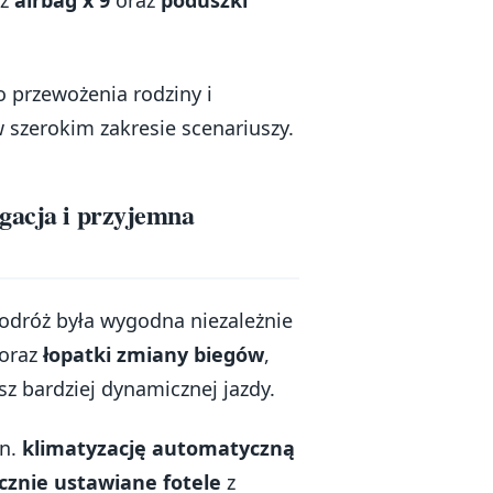
eż
airbag x 9
oraz
poduszki
 przewożenia rodziny i
 szerokim zakresie scenariuszy.
gacja i przyjemna
podróż była wygodna niezależnie
oraz
łopatki zmiany biegów
,
z bardziej dynamicznej jazdy.
in.
klimatyzację automatyczną
cznie ustawiane fotele
z