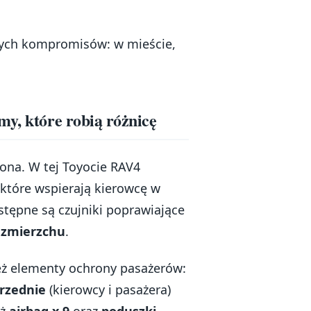
dnych kompromisów: w mieście,
my, które robią różnicę
rona. W tej Toyocie RAV4
 które wspierają kierowcę w
tępne są czujniki poprawiające
 zmierzchu
.
też elementy ochrony pasażerów:
rzednie
(kierowcy i pasażera)