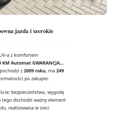
wna jazda i szerokie
 SUV-a z komfortem
150 KM Automat GWARANCJA…
 pochodzi z
2009 roku
, ma
249
formalności po zakupie.
ście: bezpieczeństwo, wygodę
Do tego dochodzi ważny element
u, realizowana w sieci