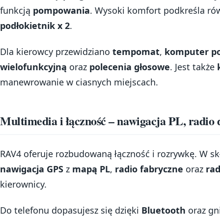
funkcją
pompowania
. Wysoki komfort podkreśla ró
podłokietnik x 2
.
Dla kierowcy przewidziano
tempomat
,
komputer p
wielofunkcyjną
oraz
polecenia głosowe
. Jest także
manewrowanie w ciasnych miejscach.
Multimedia i łączność – nawigacja PL, radio 
RAV4 oferuje rozbudowaną łączność i rozrywkę. W s
nawigacja GPS
z
mapą PL
,
radio fabryczne
oraz
ra
kierownicy.
Do telefonu dopasujesz się dzięki
Bluetooth
oraz gn