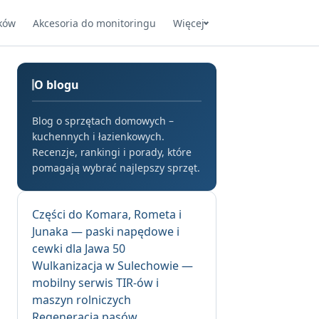
ków
Akcesoria do monitoringu
Więcej
O blogu
Blog o sprzętach domowych –
kuchennych i łazienkowych.
Recenzje, rankingi i porady, które
pomagają wybrać najlepszy sprzęt.
Części do Komara, Rometa i
Junaka — paski napędowe i
cewki dla Jawa 50
Wulkanizacja w Sulechowie —
mobilny serwis TIR-ów i
maszyn rolniczych
Regeneracja pasów