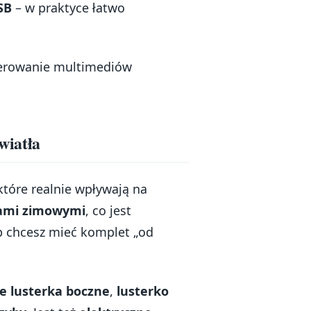
SB
– w praktyce łatwo
sterowanie multimediów
światła
które realnie wpływają na
ami zimowymi
, co jest
ub chcesz mieć komplet „od
e lusterka boczne
,
lusterko