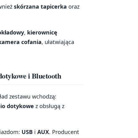
wnież
skórzana tapicerka
oraz
okładowy
,
kierownicę
kamera cofania
, ułatwiająca
dotykowe i Bluetooth
kład zestawu wchodzą:
dio dotykowe
z obsługą z
iazdom:
USB
i
AUX
. Producent