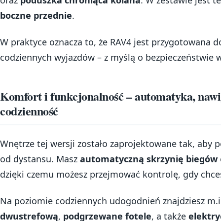
oraz
poduszka chroniąca kolana
. W zestawie jest t
boczne przednie
.
W praktyce oznacza to, że RAV4 jest przygotowana do
codziennych wyjazdów – z myślą o bezpieczeństwie w
Komfort i funkcjonalność – automatyka, nawi
codzienność
Wnętrze tej wersji zostało zaprojektowane tak, aby 
od dystansu. Masz
automatyczną skrzynię biegów
dzięki czemu możesz przejmować kontrolę, gdy chces
Na poziomie codziennych udogodnień znajdziesz m.
dwustrefową
,
podgrzewane fotele
, a także
elektry