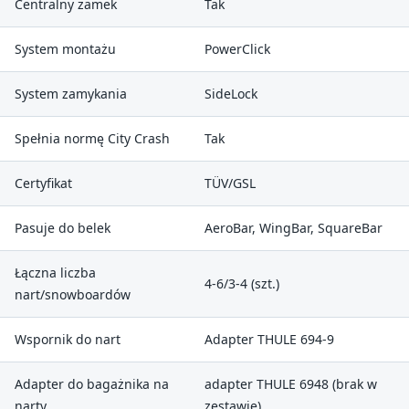
Centralny zamek
Tak
System montażu
PowerClick
System zamykania
SideLock
Spełnia normę City Crash
Tak
Certyfikat
TÜV/GSL
Pasuje do belek
AeroBar, WingBar, SquareBar
Łączna liczba
4-6/3-4 (szt.)
nart/snowboardów
Wspornik do nart
Adapter THULE 694-9
Adapter do bagażnika na
adapter THULE 6948 (brak w
narty
zestawie)