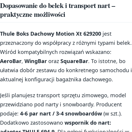
Dopasowanie do belek i transport nart –
praktyczne możliwości
Thule Boks Dachowy Motion Xt 629200
jest
przeznaczony do współpracy z różnymi typami belek.
Wśród kompatybilnych rozwiązań wskazano:
AeroBar
,
WingBar
oraz
SquareBar
. To istotne, bo
ułatwia dobór zestawu do konkretnego samochodu i
aktualnej konfiguracji bagażnika dachowego.
Jeśli planujesz transport sprzętu zimowego, model
przewidziano pod narty i snowboardy. Producent
podaje:
4-6 par nart / 3-4 snowboardów
(w szt.).
Dodatkowo zastosowano
wspornik do nart:
adapter THULE 694-9
. Dla pełnej funkcjonalności w