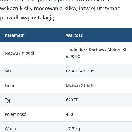
wskaźnik siły mocowania klika, łatwiej utrzymać
prawidłową instalację.
Parametr
Wartość
Thule Boks Dachowy Motion Xt
Nazwa / model
629200
SKU
0638e14e0a05
Linia
Motion XT MB
Typ
6292T
Pojemność
400 l
Waga
17,5 kg