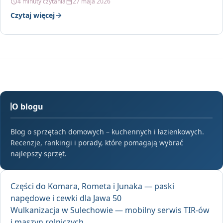
4 minuty czytania
27 maja 2026
Czytaj więcej
O blogu
Blog o sprzętach domowych – kuchennych i łazienkowych.
Recenzje, rankingi i porady, które pomagają wybrać
najlepszy sprzęt.
Części do Komara, Rometa i Junaka — paski
napędowe i cewki dla Jawa 50
Wulkanizacja w Sulechowie — mobilny serwis TIR-ów
i maszyn rolniczych