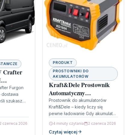
PRODUKT
STAWCZE
 Crafter
PROSTOWNIKI DO
AKUMULATORÓW
M
Kraft&Dele Prostownik
fter Furgon
Automatyczny
 dostawa
Akumulatorowy 12 24V
Prostownik do akumulatorów
śli szukasz
Kraft&Dele – kiedy liczy się
zego, który
pewne ładowanie Gdy akumulator
siągi z
w pojeździe odmawia
 jazdy,…
2 czerwca 2026
4 minuty czytania
2 czerwca 2026
posłuszeństwa, liczy się szybka
Czytaj więcej
reakcja i sprzęt, który zadba…