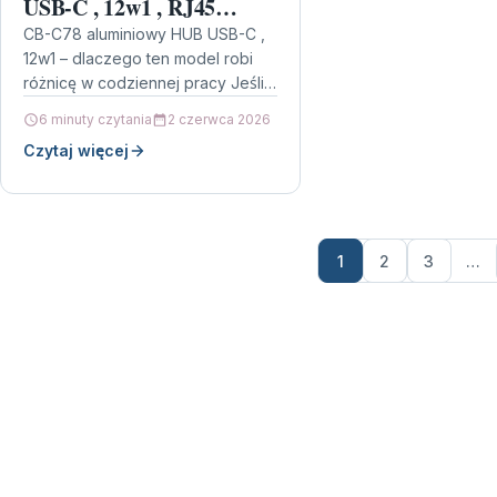
USB-C , 12w1 , RJ45
Ethernet 10/100/1000Mbps
CB-C78 aluminiowy HUB USB-C ,
12w1 – dlaczego ten model robi
, 2xUSB 3.1 , 2xUSB 2.0 ,
różnicę w codziennej pracy Jeśli
2xHDMI 4k@30Hz , VGA
wciąż podłączasz urządzenia „na
, SD i microSD (CBC78)
6 minuty czytania
2 czerwca 2026
skróty” i walczysz z…
Czytaj więcej
1
2
3
…