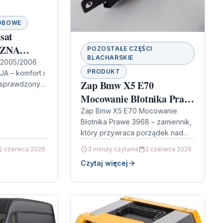
OBOWE
sat
CZNA
POZOSTAŁE CZĘŚCI
BLACHARSKIE
 2005/2006
PRODUKT
 – komfort i
Zap Bmw X5 E70
 sprawdzonym
n Passat
Mocowanie Błotnika Prawe
A GWARANCJA
3968
Zap Bmw X5 E70 Mocowanie
sób, które
Błotnika Prawe 3968 – zamiennik,
który przywraca porządek nad
kołem Każdy, kto jeździ BMW X5
2 czerwca 2026
3 minuty czytania
2 czerwca 2026
E70, wie, jak ważne…
Czytaj więcej