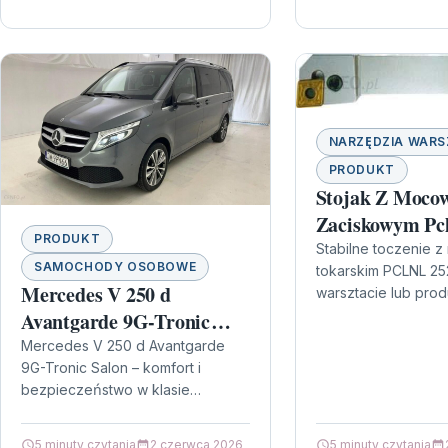
NARZĘDZIA WAR
PRODUKT
Stojak Z Moco
Zaciskowym Pc
PRODUKT
12 95 43321638
Stabilne toczenie 
SAMOCHODY OSOBOWE
tokarskim PCLNL 25
Mercedes V 250 d
warsztacie lub produ
powtarzalność obró
Avantgarde 9G-Tronic
mocowanie narzędzi
Salon
Mercedes V 250 d Avantgarde
zwrócić uwagę…
9G-Tronic Salon – komfort i
bezpieczeństwo w klasie
premium Mercedes V 250 d
Avantgarde 9G-Tronic Salon to
5 minuty czytania
2 czerwca 2026
5 minuty czytania