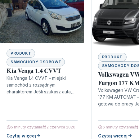
PRODUKT
PRODUKT
SAMOCHODY OSOBOWE
SAMOCHODY DO
Kia Venga 1.4 CVVT
Volkswagen VW
Kia Venga 1.4 CVVT – miejski
Furgon 177 K
samochód z rozsądnym
AUTOMAT
Volkswagen VW Cra
charakterem Jeśli szukasz auta,
177 KM AUTOMAT –
które sprawdzi się w codziennym
gotowa do pracy Je
ruchu, a jednocześnie nie chcesz
samochodu dostawc
przepłacać…
łączy dynamiczne o
wygodą codziennej
5 minuty czytania
2 czerwca 2026
6 minuty czytania
Czytaj więcej
Czytaj więcej