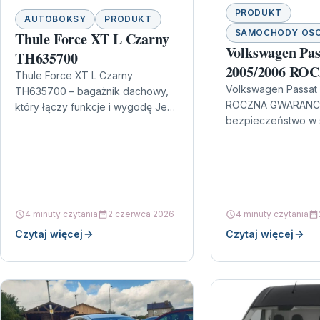
PRODUKT
AUTOBOKSY
PRODUKT
SAMOCHODY OS
Thule Force XT L Czarny
Volkswagen Pas
TH635700
2005/2006 RO
Thule Force XT L Czarny
GWARANCJA
Volkswagen Passat
TH635700 – bagażnik dachowy,
ROCZNA GWARANCJA
który łączy funkcje i wygodę Jeśli
bezpieczeństwo w
szukasz boxu dachowego, który
wydaniu Volkswage
nie jest ani „podstawową wersją…
2005/2006 ROCZN
to propozycja dla o
chcą kupić…
4 minuty czytania
2 czerwca 2026
4 minuty czytania
Czytaj więcej
Czytaj więcej