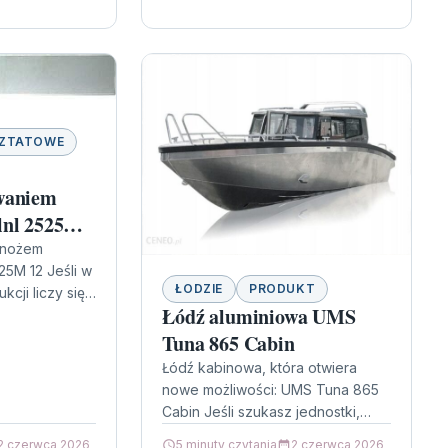
SZTATOWE
waniem
lnl 2525M
11435
z nożem
25M 12 Jeśli w
ŁODZIE
PRODUKT
kcji liczy się
Łódź aluminiowa UMS
bki i pewne
a, warto
Tuna 865 Cabin
Łódź kabinowa, która otwiera
nowe możliwości: UMS Tuna 865
Cabin Jeśli szukasz jednostki,
która łączy wygodę pływania z
2 czerwca 2026
5 minuty czytania
2 czerwca 2026