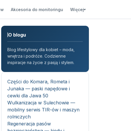
ów
Akcesoria do monitoringu
Więcej
O blogu
Blog lifestylowy dla kobiet – moda,
wnętrza i podróże. Codzienne
inspiracje na życie z pasją i stylem.
Części do Komara, Rometa i
Junaka — paski napędowe i
cewki dla Jawa 50
Wulkanizacja w Sulechowie —
mobilny serwis TIR-ów i maszyn
rolniczych
Regeneracja pasów
bezpieczeństwa — kiedy i