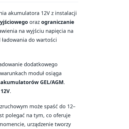
 akumulatora 12V z instalacji
wyjściowego
oraz
ograniczanie
awienia na wyjściu napięcia na
d ładowania do wartości
 ładowanie dodatkowego
h warunkach moduł osiąga
a akumulatorów GEL/AGM
.
 12V
.
rozruchowym może spaść do 12–
t polegać na tym, co oferuje
 momencie, urządzenie tworzy