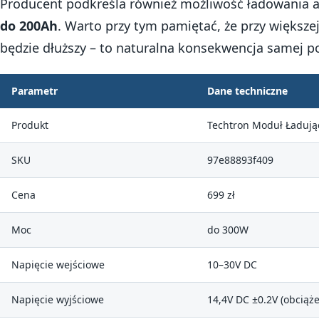
Producent podkreśla również możliwość ładowania
do 200Ah
. Warto przy tym pamiętać, że przy większ
będzie dłuższy – to naturalna konsekwencja samej p
Parametr
Dane techniczne
Produkt
Techtron Moduł Ładują
SKU
97e88893f409
Cena
699 zł
Moc
do 300W
Napięcie wejściowe
10–30V DC
Napięcie wyjściowe
14,4V DC ±0.2V (obciąże