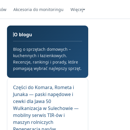
ków
Akcesoria do monitoringu
Więcej
O blogu
Blog o sprzętach domowych –
kuchennych i łazienkowych.
Recenzje, rankingi i porady, które
pomagają wybrać najlepszy sprzęt.
Części do Komara, Rometa i
Junaka — paski napędowe i
cewki dla Jawa 50
Wulkanizacja w Sulechowie —
mobilny serwis TIR-ów i
maszyn rolniczych
Regeneracja pasów