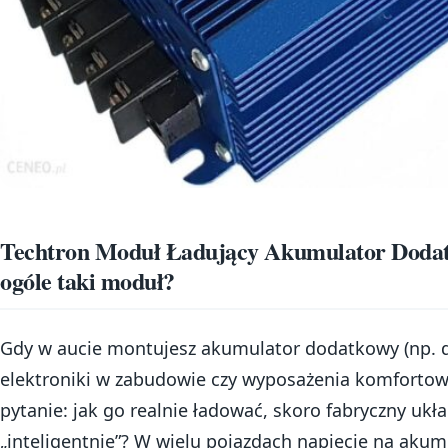
Techtron Moduł Ładujący Akumulator Dodat
ogóle taki moduł?
Gdy w aucie montujesz akumulator dodatkowy (np. do
elektroniki w zabudowie czy wyposażenia komfortowe
pytanie: jak go realnie ładować, skoro fabryczny ukł
„inteligentnie”? W wielu pojazdach napięcie na aku