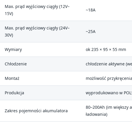
Max. prąd wyjściowy ciągły (12V–
~18A
15V)
Max. prąd wyjściowy ciągły (24V–
~25A
30V)
Wymiary
ok 235 × 95 × 55 mm
Chłodzenie
chłodzenie aktywne (we
Montaż
możliwość przykręceni
Produkcja
wyprodukowano w POL
80–200Ah (im większy a
Zakres pojemności akumulatora
ładowania)