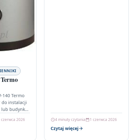
IENNIKI
 Termo
W-140 Termo
do instalacji
u lub budynku
ę niezawodne
 czerwca 2026
4 minuty czytania
1 czerwca 2026
gazynowanie
Czytaj więcej