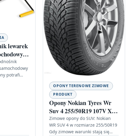
IA
ik lewarek
ochodowy
 żółtego i
odnośnik
 samochodowy
ny potrafi
 najmniej
OPONY TERENOWE ZIMOWE
cie, dlatego
PRODUKT
niku sprzęt,
Opony Nokian Tyres Wr
Suv 4 255/50R19 107V Xl
Run Flat
Zimowe opony do SUV: Nokian
WR SUV 4 w rozmiarze 255/50R19
Gdy zimowe warunki stają się