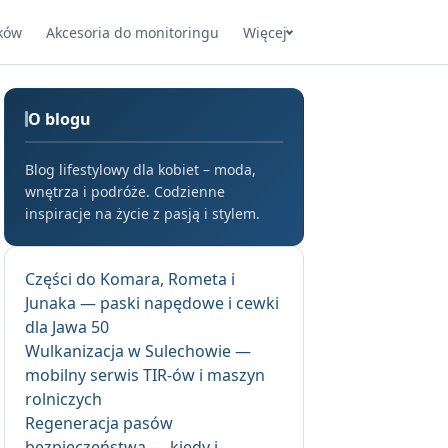
ków
Akcesoria do monitoringu
Więcej
O blogu
Blog lifestylowy dla kobiet – moda,
wnętrza i podróże. Codzienne
inspiracje na życie z pasją i stylem.
Części do Komara, Rometa i
Junaka — paski napędowe i cewki
dla Jawa 50
Wulkanizacja w Sulechowie —
mobilny serwis TIR-ów i maszyn
rolniczych
Regeneracja pasów
bezpieczeństwa — kiedy i