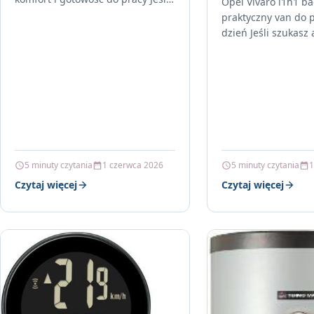
Opel Vivaro l1h1 ba
szukasz solidnego auta
praktyczny van do p
dostawczego, które łączy
dzień Jeśli szukasz 
sprawdzoną…
sprawdzi się zarów
codziennych dojaz
5 minuty czytania
1 czerwca 2026
5 minuty czytania
1
Czytaj więcej
Czytaj więcej