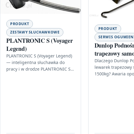
PRODUKT
PRODUKT
ZESTAWY SŁUCHAWKOWE
SERWIS OGUMIEN
PLANTRONIC S (Voyager
Dunlop Podnośn
Legend)
trapezowy sam
PLANTRONIC S (Voyager Legend)
1500kg Odcienie
Dlaczego Dunlop P
— inteligentna słuchawka do
lewarek trapezowy
złota
pracy i w drodze PLANTRONIC S
1500kg? Awaria opo
(Voyager Legend) to model
zatrzymać podróż w
stworzony z myślą o mobilnych
odpowiednim momen
profesjonalistach,…
warto mieć w bagaż
który umożliwia…