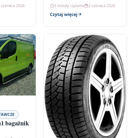
bardziej wymagające, liczy się nie
 czerwca 2026
5 minuty czytania
2 czerwca 2026
tylko „przyczepność”, ale…
Czytaj więcej
TAWCZE
h1 bagażnik