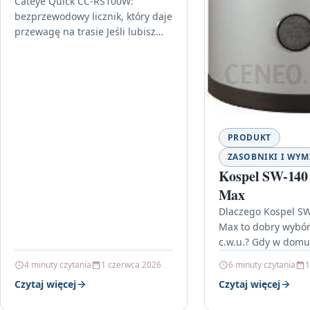
Cateye Quick CC-RS100W:
bezprzewodowy licznik, który daje
przewagę na trasie Jeśli lubisz
wiedzieć, co dzieje się podczas
jazdy—bez kombinowania z
ustawieniami i bez
przeszkadzających…
PRODUKT
ZASOBNIKI I WYM
Kospel SW-140
Max
Dlaczego Kospel S
Max to dobry wybór 
c.w.u.? Gdy w dom
użytkowym liczy si
4 minuty czytania
1 czerwca 2026
6 minuty czytania
1
podgrzewanie i ma
Czytaj więcej
Czytaj więcej
ciepłej…