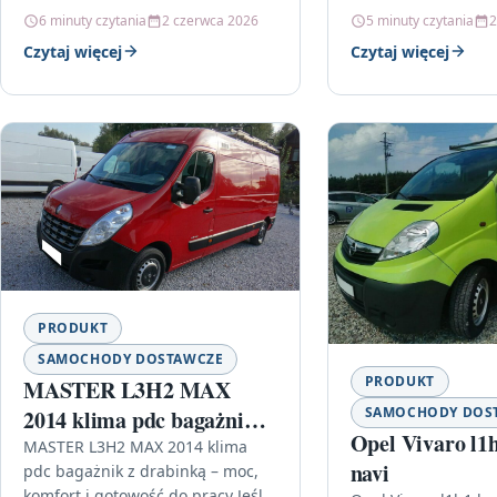
6 minuty czytania
2 czerwca 2026
5 minuty czytania
2
Czytaj więcej
Czytaj więcej
PRODUKT
SAMOCHODY DOSTAWCZE
PRODUKT
MASTER L3H2 MAX
SAMOCHODY DOS
2014 klima pdc bagażnik z
Opel Vivaro l1
drabinką
MASTER L3H2 MAX 2014 klima
navi
pdc bagażnik z drabinką – moc,
komfort i gotowość do pracy Jeśli