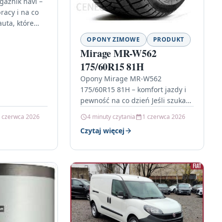
gażnik navi –
racy i na co
auta, które
no w
OPONY ZIMOWE
PRODUKT
dach,…
Mirage MR-W562
175/60R15 81H
Opony Mirage MR-W562
175/60R15 81H – komfort jazdy i
pewność na co dzień Jeśli szukasz
opon, które dobrze znoszą
 czerwca 2026
4 minuty czytania
1 czerwca 2026
codzienną eksploatację i
Czytaj więcej
zapewniają stabilność…