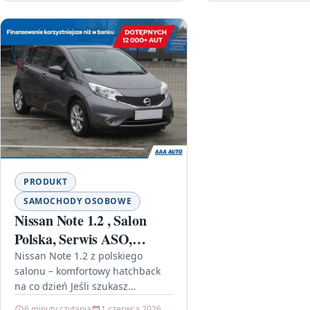
PRODUKT
SAMOCHODY OSOBOWE
Nissan Note 1.2 , Salon
Polska, Serwis ASO,
Klima
Nissan Note 1.2 z polskiego
salonu – komfortowy hatchback
na co dzień Jeśli szukasz
miejskiego auta, które jest
6 minuty czytania
1 czerwca 2026