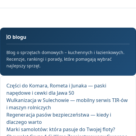
O blogu
Blog o sprzętach domowych – kuchennych i łazienkowych.
Recenzje, rankingi i porady, które pomagają wybrać
najlepszy sprzęt.
Części do Komara, Rometa i Junaka — paski
napędowe i cewki dla Jawa 50
Wulkanizacja w Sulechowie — mobilny serwis TIR-ów
i maszyn rolniczych
Regeneracja pasów bezpieczeństwa — kiedy i
dlaczego warto
Marki samolotów: która pasuje do Twojej floty?