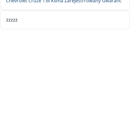
Chevrolet Cruze 1.6i Klima Zarejestrrowany Gwaranc
zzzzz