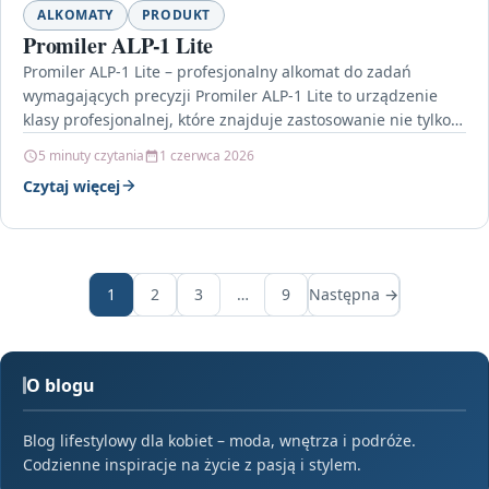
ALKOMATY
PRODUKT
Promiler ALP-1 Lite
Promiler ALP-1 Lite – profesjonalny alkomat do zadań
wymagających precyzji Promiler ALP-1 Lite to urządzenie
klasy profesjonalnej, które znajduje zastosowanie nie tylko
w codziennej…
5 minuty czytania
1 czerwca 2026
Czytaj więcej
1
2
3
…
9
Następna →
O blogu
Blog lifestylowy dla kobiet – moda, wnętrza i podróże.
Codzienne inspiracje na życie z pasją i stylem.