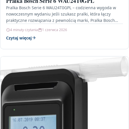
Pralka Bosch Serie 6 WAU24T0GPL
Pralka Bosch Serie 6 WAU24T0GPL – codzienna wygoda w
nowoczesnym wydaniu Jeśli szukasz pralki, która łączy
praktyczne rozwiązania z pewnością marki, Pralka Bosch
Serie…
4 minuty czytania
1 czerwca 2026
Czytaj więcej