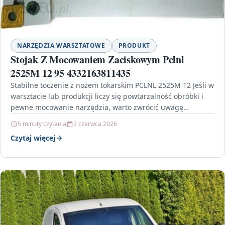
NARZĘDZIA WARSZTATOWE
PRODUKT
Stojak Z Mocowaniem Zaciskowym Pclnl
2525M 12 95 4332163811435
Stabilne toczenie z nożem tokarskim PCLNL 2525M 12 Jeśli w
warsztacie lub produkcji liczy się powtarzalność obróbki i
pewne mocowanie narzędzia, warto zwrócić uwagę…
5 minuty czytania
2 czerwca 2026
Czytaj więcej