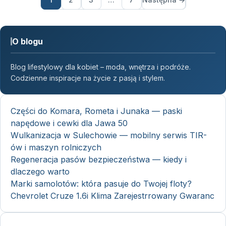
O blogu
Blog lifestylowy dla kobiet – moda, wnętrza i podróże.
Codzienne inspiracje na życie z pasją i stylem.
Części do Komara, Rometa i Junaka — paski
napędowe i cewki dla Jawa 50
Wulkanizacja w Sulechowie — mobilny serwis TIR-
ów i maszyn rolniczych
Regeneracja pasów bezpieczeństwa — kiedy i
dlaczego warto
Marki samolotów: która pasuje do Twojej floty?
Chevrolet Cruze 1.6i Klima Zarejestrrowany Gwaranc