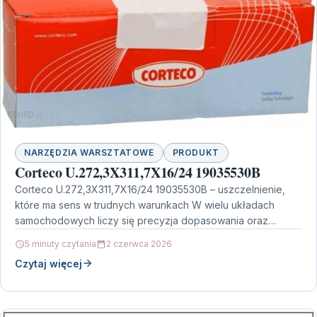
NARZĘDZIA WARSZTATOWE
PRODUKT
Corteco U.272,3X311,7X16/24 19035530B
Corteco U.272,3X311,7X16/24 19035530B – uszczelnienie,
które ma sens w trudnych warunkach W wielu układach
samochodowych liczy się precyzja dopasowania oraz
odporność na czynniki zewnętrzne.…
5 minuty czytania
2 czerwca 2026
Czytaj więcej