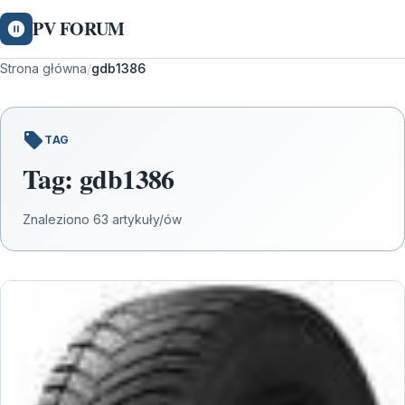
PV FORUM
Strona główna
/
gdb1386
TAG
Tag:
gdb1386
Znaleziono 63 artykuły/ów