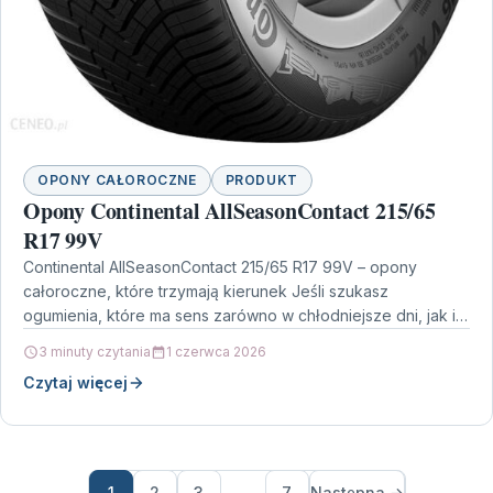
OPONY CAŁOROCZNE
PRODUKT
Opony Continental AllSeasonContact 215/65
R17 99V
Continental AllSeasonContact 215/65 R17 99V – opony
całoroczne, które trzymają kierunek Jeśli szukasz
ogumienia, które ma sens zarówno w chłodniejsze dni, jak i
wtedy,…
3 minuty czytania
1 czerwca 2026
Czytaj więcej
1
2
3
…
7
Następna →