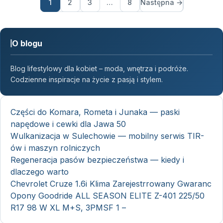
1
2
3
…
8
Następna →
O blogu
Blog lifestylowy dla kobiet – moda, wnętrza i podróże.
Codzienne inspiracje na życie z pasją i stylem.
Części do Komara, Rometa i Junaka — paski
napędowe i cewki dla Jawa 50
Wulkanizacja w Sulechowie — mobilny serwis TIR-
ów i maszyn rolniczych
Regeneracja pasów bezpieczeństwa — kiedy i
dlaczego warto
Chevrolet Cruze 1.6i Klima Zarejestrrowany Gwaranc
Opony Goodride ALL SEASON ELITE Z-401 225/50
R17 98 W XL M+S, 3PMSF 1 –