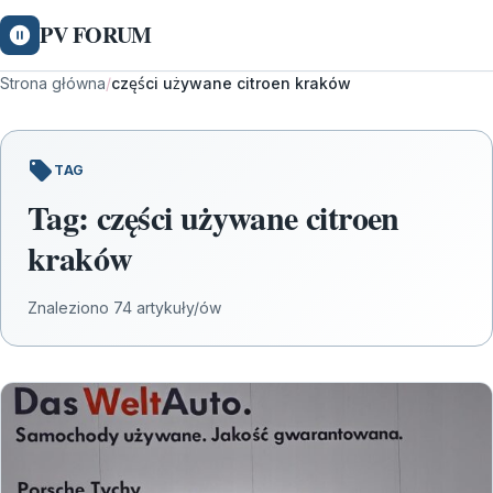
PV FORUM
Strona główna
/
części używane citroen kraków
TAG
Tag:
części używane citroen
kraków
Znaleziono 74 artykuły/ów