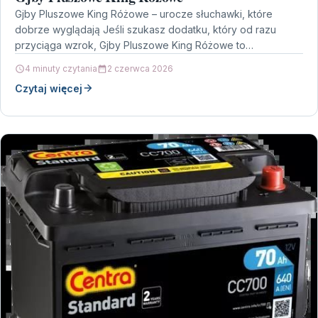
Gjby Pluszowe King Różowe – urocze słuchawki, które
dobrze wyglądają Jeśli szukasz dodatku, który od razu
przyciąga wzrok, Gjby Pluszowe King Różowe to
propozycja…
4 minuty czytania
2 czerwca 2026
Czytaj więcej