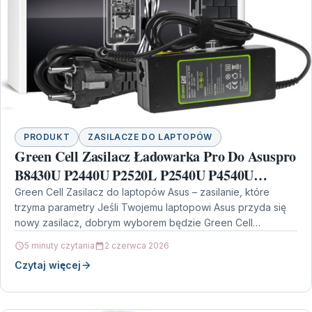
PRODUKT
ZASILACZE DO LAPTOPÓW
Green Cell Zasilacz Ładowarka Pro Do Asuspro
B8430U P2440U P2520L P2540U P4540U
P5430U Asus Zenbook Ux51Vz , 19V 4.74A 90W
Green Cell Zasilacz do laptopów Asus – zasilanie, które
trzyma parametry Jeśli Twojemu laptopowi Asus przyda się
(Ad105P)
nowy zasilacz, dobrym wyborem będzie Green Cell…
5 minuty czytania
2 czerwca 2026
Czytaj więcej