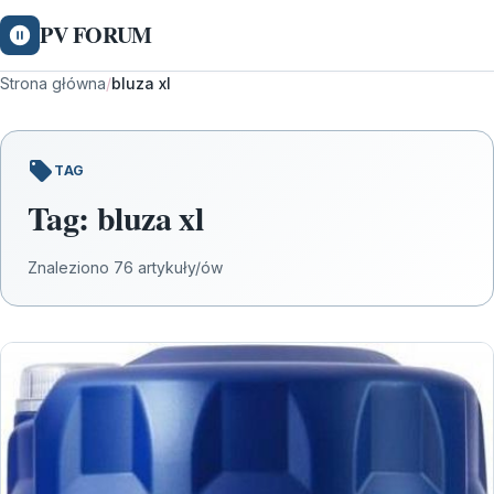
PV FORUM
Strona główna
/
bluza xl
TAG
Tag:
bluza xl
Znaleziono 76 artykuły/ów