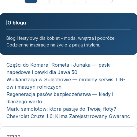
O blogu
Blog lifestylowy dla kobiet – moda, wnętrza i podróże.
Codzienne inspiracje na życie z pasją i stylem.
Części do Komara, Rometa i Junaka — paski
napędowe i cewki dla Jawa 50
Wulkanizacja w Sulechowie — mobilny serwis TIR-
ów i maszyn rolniczych
Regeneracja pasów bezpieczeństwa — kiedy i
dlaczego warto
Marki samolotów: która pasuje do Twojej floty?
Chevrolet Cruze 1.6i Klima Zarejestrrowany Gwaranc
zzzzz