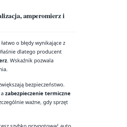
alizacja, amperomierz i
 łatwo o błędy wynikające z
Właśnie dlatego producent
erz
. Wskaźnik pozwala
ia.
zwiększają bezpieczeństwo.
 a
zabezpieczenie termiczne
zczególnie ważne, gdy sprzęt
hcesz szybko przygotować auto