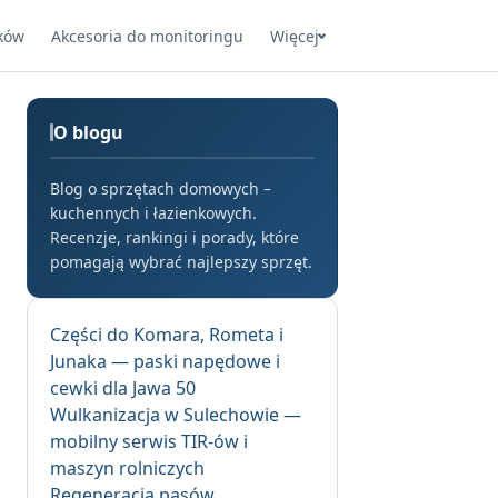
ków
Akcesoria do monitoringu
Więcej
O blogu
Blog o sprzętach domowych –
kuchennych i łazienkowych.
Recenzje, rankingi i porady, które
pomagają wybrać najlepszy sprzęt.
Części do Komara, Rometa i
Junaka — paski napędowe i
cewki dla Jawa 50
Wulkanizacja w Sulechowie —
mobilny serwis TIR-ów i
maszyn rolniczych
Regeneracja pasów