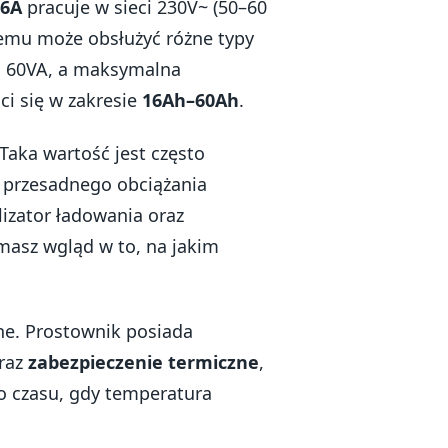
 6A
pracuje w sieci 230V~ (50–60
czemu może obsłużyć różne typy
 60VA, a maksymalna
i się w zakresie
16Ah–60Ah
.
 Taka wartość jest często
z przesadnego obciążania
izator ładowania oraz
 masz wgląd w to, na jakim
ne. Prostownik posiada
oraz
zabezpieczenie termiczne
,
do czasu, gdy temperatura