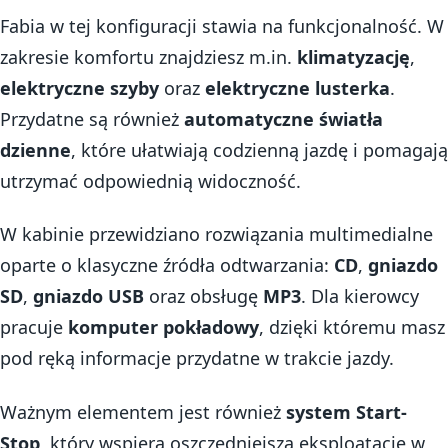
Fabia w tej konfiguracji stawia na funkcjonalność. W
zakresie komfortu znajdziesz m.in.
klimatyzację
,
elektryczne szyby
oraz
elektryczne lusterka
.
Przydatne są również
automatyczne światła
dzienne
, które ułatwiają codzienną jazdę i pomagają
utrzymać odpowiednią widoczność.
W kabinie przewidziano rozwiązania multimedialne
oparte o klasyczne źródła odtwarzania:
CD
,
gniazdo
SD
,
gniazdo USB
oraz obsługę
MP3
. Dla kierowcy
pracuje
komputer pokładowy
, dzięki któremu masz
pod ręką informacje przydatne w trakcie jazdy.
Ważnym elementem jest również
system Start-
Stop
, który wspiera oszczędniejszą eksploatację w