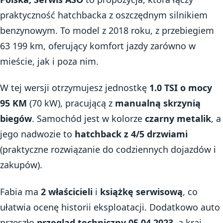
praktyczność hatchbacka z oszczędnym silnikiem
benzynowym. To model z 2018 roku, z przebiegiem
63 199 km, oferujący komfort jazdy zarówno w
mieście, jak i poza nim.
W tej wersji otrzymujesz jednostkę
1.0 TSI o mocy
95 KM
(70 kW), pracującą z
manualną skrzynią
biegów
. Samochód jest w kolorze
czarny metalik
, a
jego nadwozie to
hatchback z 4/5 drzwiami
(praktyczne rozwiązanie do codziennych dojazdów i
zakupów).
Fabia ma
2 właścicieli
i
książkę serwisową
, co
ułatwia ocenę historii eksploatacji. Dodatkowo auto
przeszło
przegląd techniczny 05.04.2023
, a kraj