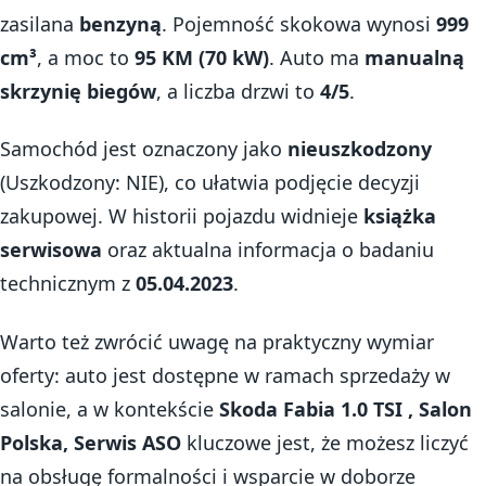
zasilana
benzyną
. Pojemność skokowa wynosi
999
cm³
, a moc to
95 KM (70 kW)
. Auto ma
manualną
skrzynię biegów
, a liczba drzwi to
4/5
.
Samochód jest oznaczony jako
nieuszkodzony
(Uszkodzony: NIE), co ułatwia podjęcie decyzji
zakupowej. W historii pojazdu widnieje
książka
serwisowa
oraz aktualna informacja o badaniu
technicznym z
05.04.2023
.
Warto też zwrócić uwagę na praktyczny wymiar
oferty: auto jest dostępne w ramach sprzedaży w
salonie, a w kontekście
Skoda Fabia 1.0 TSI , Salon
Polska, Serwis ASO
kluczowe jest, że możesz liczyć
na obsługę formalności i wsparcie w doborze