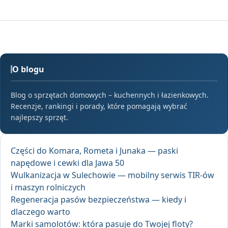
O blogu
Blog o sprzętach domowych – kuchennych i łazienkowych.
Recenzje, rankingi i porady, które pomagają wybrać
najlepszy sprzęt.
Części do Komara, Rometa i Junaka — paski
napędowe i cewki dla Jawa 50
Wulkanizacja w Sulechowie — mobilny serwis TIR-ów
i maszyn rolniczych
Regeneracja pasów bezpieczeństwa — kiedy i
dlaczego warto
Marki samolotów: która pasuje do Twojej floty?