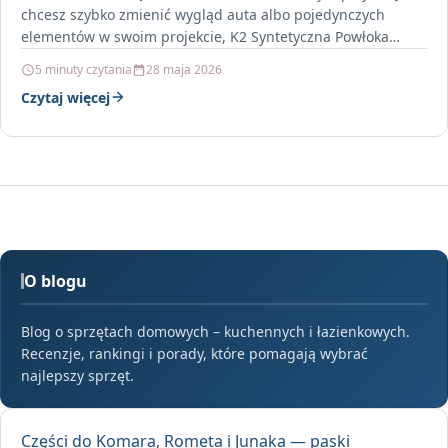
chcesz szybko zmienić wygląd auta albo pojedynczych
elementów w swoim projekcie, K2 Syntetyczna Powłoka…
5 minuty czytania
28 maja 2026
Czytaj więcej
O blogu
Blog o sprzętach domowych – kuchennych i łazienkowych.
Recenzje, rankingi i porady, które pomagają wybrać
najlepszy sprzęt.
Części do Komara, Rometa i Junaka — paski