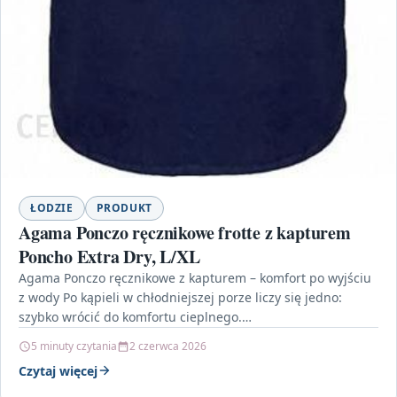
ŁODZIE
PRODUKT
Agama Ponczo ręcznikowe frotte z kapturem
Poncho Extra Dry, L/XL
Agama Ponczo ręcznikowe z kapturem – komfort po wyjściu
z wody Po kąpieli w chłodniejszej porze liczy się jedno:
szybko wrócić do komfortu cieplnego.…
5 minuty czytania
2 czerwca 2026
Czytaj więcej