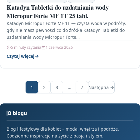
Katadyn Tabletki do uzdatniania wody
Micropur Forte MF 1T 25 tabl.
Katadyn Micropur Forte MF 1T — czysta woda w podróży,
gdy nie masz pewności co do źródła Katadyn Tabletki do
uzdatniania wody Micropur Forte…
5 minuty czytania
1 czerwca 2026
Czytaj więcej
1
2
3
…
7
Następna →
O blogu
Blog lifestylowy dla kobiet – moda, wnętrza i podróże.
Codzienne inspiracje na życie z pasją i stylem.