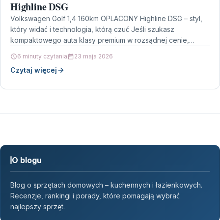
Highline DSG
Volkswagen Golf 1,4 160km OPLACONY Highline DSG – styl,
który widać i technologia, którą czuć Jeśli szukasz
kompaktowego auta klasy premium w rozsądnej cenie,…
6 minuty czytania
23 maja 2026
Czytaj więcej
O blogu
Blog o sprzętach domowych – kuchennych i łazienkowych.
Recenzje, rankingi i porady, które pomagają wybrać
najlepszy sprzęt.