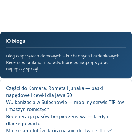
O blogu
Blog o sprzętach domowych – kuchennych i łazienkowych.
Recenzje, rankingi i porady, które pomagają wybrać
najlepszy sprzęt.
Części do Komara, Rometa i Junaka — paski
napędowe i cewki dla Jawa 50
Wulkanizacja w Sulechowie — mobilny serwis TIR-ów
i maszyn rolniczych
Regeneracja pasów bezpieczeństwa — kiedy i
dlaczego warto
Marki samolotów: która pasuje do Twojej floty?