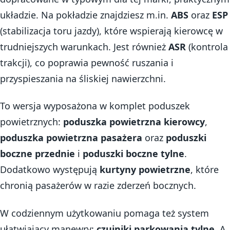
układzie. Na pokładzie znajdziesz m.in.
ABS
oraz
ESP
(stabilizacja toru jazdy), które wspierają kierowcę w
trudniejszych warunkach. Jest również
ASR
(kontrola
trakcji), co poprawia pewność ruszania i
przyspieszania na śliskiej nawierzchni.
To wersja wyposażona w komplet poduszek
powietrznych:
poduszka powietrzna kierowcy
,
poduszka powietrzna pasażera
oraz
poduszki
boczne przednie
i
poduszki boczne tylne
.
Dodatkowo występują
kurtyny powietrzne
, które
chronią pasażerów w razie zderzeń bocznych.
W codziennym użytkowaniu pomaga też system
ułatwiający manewry:
czujniki parkowania tylne
. A