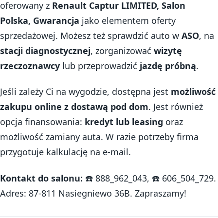
oferowany z
Renault Captur LIMITED, Salon
Polska, Gwarancja
jako elementem oferty
sprzedażowej. Możesz też sprawdzić auto w
ASO
, na
stacji diagnostycznej
, zorganizować
wizytę
rzeczoznawcy
lub przeprowadzić
jazdę próbną
.
Jeśli zależy Ci na wygodzie, dostępna jest
możliwość
zakupu online z dostawą pod dom
. Jest również
opcja finansowania:
kredyt lub leasing
oraz
możliwość zamiany auta. W razie potrzeby firma
przygotuje kalkulację na e-mail.
Kontakt do salonu:
☎️ 888_962_043, ☎️ 606_504_729.
Adres: 87-811 Nasiegniewo 36B. Zapraszamy!