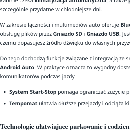
kabinie czeka
klimatyzacja automatyczna
, a także
szczególnie przydatne w chłodniejsze dni.
W zakresie łączności i multimediów auto oferuje
Blu
obsługę plików przez
Gniazdo SD
i
Gniazdo USB
. Je
czemu dopasujesz źródło dźwięku do własnych przyz
Do tego dochodzą funkcje związane z integracją ze
Android Auto
. W praktyce oznacza to wygodny dostę
komunikatorów podczas jazdy.
System Start-Stop
pomaga ograniczać zużycie p
Tempomat
ułatwia dłuższe przejazdy i odciąża k
Technologie ułatwiające parkowanie i codzi