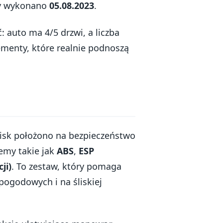
ny wykonano
05.08.2023
.
 auto ma 4/5 drzwi, a liczba
ementy, które realnie podnoszą
cisk położono na bezpieczeństwo
temy takie jak
ABS
,
ESP
ji)
. To zestaw, który pomaga
ogodowych i na śliskiej