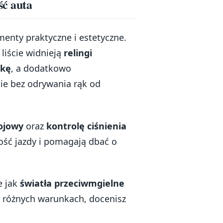
ść auta
enty praktyczne i estetyczne.
a liście widnieją
relingi
rkę
, a dodatkowo
nie bez odrywania rąk od
ojowy
oraz
kontrolę ciśnienia
ość jazdy i pomagają dbać o
e jak
światła przeciwmgielne
z w różnych warunkach, docenisz