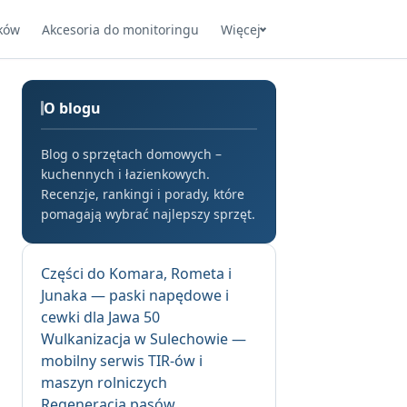
ków
Akcesoria do monitoringu
Więcej
O blogu
Blog o sprzętach domowych –
kuchennych i łazienkowych.
Recenzje, rankingi i porady, które
pomagają wybrać najlepszy sprzęt.
Części do Komara, Rometa i
Junaka — paski napędowe i
cewki dla Jawa 50
Wulkanizacja w Sulechowie —
mobilny serwis TIR-ów i
maszyn rolniczych
Regeneracja pasów