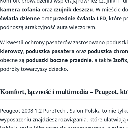
Komfort prowadzenia wspierają również czujniki i fu
kamera cofania
oraz
czujnik deszczu
. W mieście d
światła dzienne
oraz
przednie światła LED
, które 
podnoszą atrakcyjność auta wieczorem.
W kwestii ochrony pasażerów zastosowano poduszki
kierowcy
,
poduszka pasażera
oraz
poduszka chron
obecne są
poduszki boczne przednie
, a także
Isofix
podróży towarzyszy dziecko.
Komfort, łączność i multimedia – Peugeot, k
Peugeot 2008 1.2 PureTech , Salon Polska to nie tyl
wyposażeniu znajdziesz rozwiązania, które ułatwiają