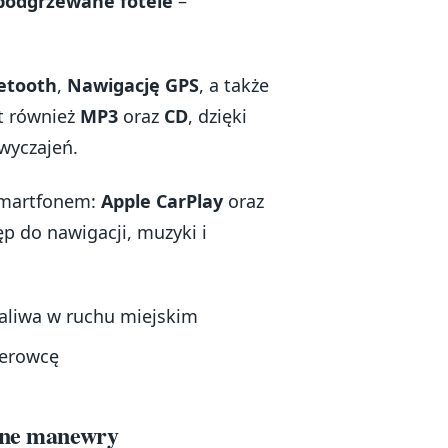
podgrzewane fotele
–
etooth
,
Nawigację GPS
, a także
st również
MP3
oraz
CD
, dzięki
wyczajeń.
 smartfonem:
Apple CarPlay
oraz
p do nawigacji, muzyki i
aliwa w ruchu miejskim
ierowcę
enne manewry