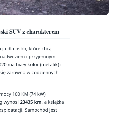
ejski SUV z charakterem
cja dla osób, które chcą
m nadwoziem i przyjemnym
0 ma biały kolor (metalik) i
 się zarówno w codziennych
 mocy 100 KM (74 kW)
eg wynosi
23435 km
, a książka
ksploatacji. Samochód jest