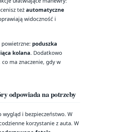
nkcje ułatwiające manewry:
ocenisz też
automatyczne
poprawiają widoczność i
 powietrzne:
poduszka
iąca kolana
. Dodatkowo
, co ma znaczenie, gdy w
tóry odpowiada na potrzeby
ko wygląd i bezpieczeństwo. W
 codzienne korzystanie z auta. W