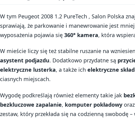
W tym Peugeot 2008 1.2 PureTech , Salon Polska znaj
sprawiają, że parkowanie i manewrowanie jest mniej 
wyposażenia pojawia się
360° kamera
, która wspier
W mieście liczy się też stabilne ruszanie na wzniesi
asystent podjazdu
. Dodatkowo przydatne są
przyc
elektryczne lusterka
, a także ich
elektryczne skła
ciasnych miejscach.
Wygodę podkreślają również elementy takie jak
bez
bezkluczowe zapalanie
,
komputer pokładowy
ora
zestaw, który przekłada się na codzienną swobodę – w