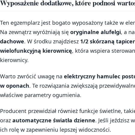
Wyposażenie dodatkowe, które podnosi warto
Ten egzemplarz jest bogato wyposażony także w elem
Na zewnątrz wyróżniają się
oryginalne alufelgi
, a n
dachowe
. W środku znajdziesz
1/2 skórzaną tapice
wielofunkcyjną kierownicę
, która wspiera sterowa
kierownicy.
Warto zwrócić uwagę na
elektryczny hamulec post
w oponach
. Te rozwiązania zwiększają przewidywaln
właściwe parametry ogumienia.
Producent przewidział również funkcje świetlne, taki
oraz
automatyczne światła dzienne
. Jeśli jeździs
ich rolę w zapewnieniu lepszej widoczności.