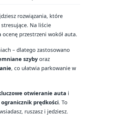
dziesz rozwiązania, które
stresujące. Na liście
a ocenę przestrzeni wokół auta.
eniach – dlatego zastosowano
iemniane szyby
oraz
danie
, co ułatwia parkowanie w
kluczowe otwieranie auta
i
z
ogranicznik prędkości
. To
siadasz, ruszasz i jedziesz.