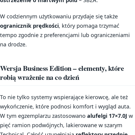
ostrzeżenie o martwym polu
– SBZA.
W codziennym użytkowaniu przydaje się także
ogranicznik prędkości
, który pomaga trzymać
tempo zgodnie z preferencjami lub ograniczeniami
na drodze.
Wersja Business Edition – elementy, które
robią wrażenie na co dzień
To nie tylko systemy wspierające kierowcę, ale też
wykończenie, które podnosi komfort i wygląd auta.
W tym egzemplarzu zastosowano
alufelgi 17×7.0J
w
pięć ramion podwójnych, lakierowane w szarym
Technical. Całość uzupełniają
reflektory przednie