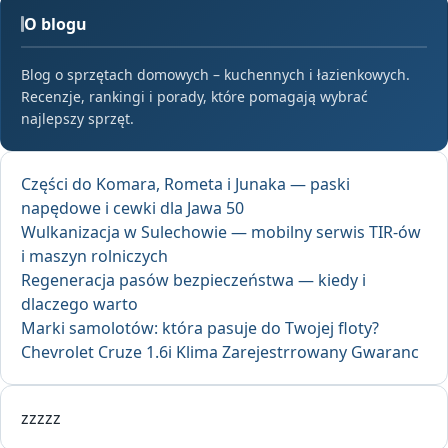
O blogu
Blog o sprzętach domowych – kuchennych i łazienkowych.
Recenzje, rankingi i porady, które pomagają wybrać
najlepszy sprzęt.
Części do Komara, Rometa i Junaka — paski
napędowe i cewki dla Jawa 50
Wulkanizacja w Sulechowie — mobilny serwis TIR-ów
i maszyn rolniczych
Regeneracja pasów bezpieczeństwa — kiedy i
dlaczego warto
Marki samolotów: która pasuje do Twojej floty?
Chevrolet Cruze 1.6i Klima Zarejestrrowany Gwaranc
zzzzz