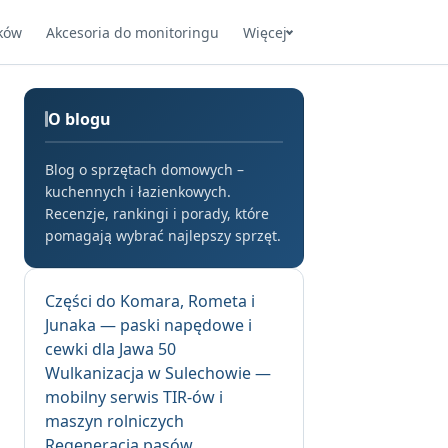
ków
Akcesoria do monitoringu
Więcej
O blogu
Blog o sprzętach domowych –
kuchennych i łazienkowych.
Recenzje, rankingi i porady, które
pomagają wybrać najlepszy sprzęt.
Części do Komara, Rometa i
Junaka — paski napędowe i
cewki dla Jawa 50
Wulkanizacja w Sulechowie —
mobilny serwis TIR-ów i
maszyn rolniczych
Regeneracja pasów