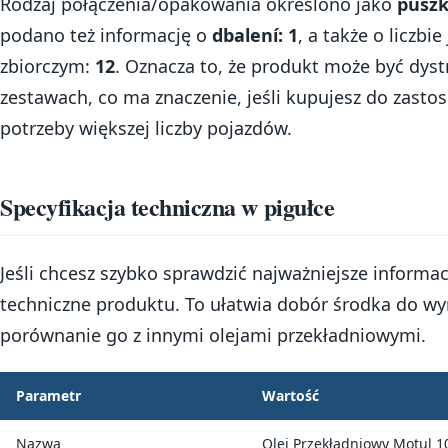
Rodzaj połączenia/opakowania określono jako
pusz
podano też informację o
dbalení: 1
, a także o liczb
zbiorczym:
12
. Oznacza to, że produkt może być dy
zestawach, co ma znaczenie, jeśli kupujesz do zast
potrzeby większej liczby pojazdów.
Specyfikacja techniczna w pigułce
Jeśli chcesz szybko sprawdzić najważniejsze informa
techniczne produktu. To ułatwia dobór środka do w
porównanie go z innymi olejami przekładniowymi.
Parametr
Wartość
Nazwa
Olej Przekładniowy Motul 