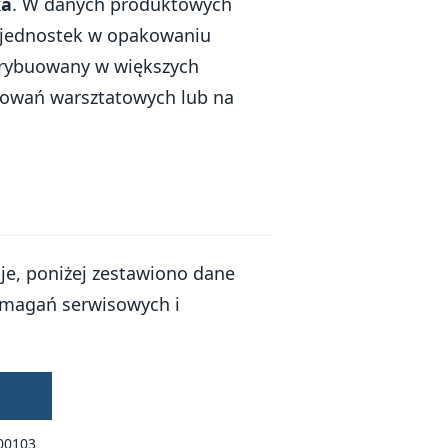
ka
. W danych produktowych
ie jednostek w opakowaniu
strybuowany w większych
osowań warsztatowych lub na
cje, poniżej zestawiono dane
ymagań serwisowych i
100103