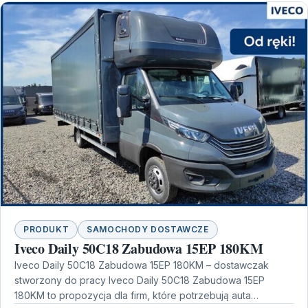
PRODUKT
SAMOCHODY DOSTAWCZE
Iveco Daily 50C18 Zabudowa 15EP 180KM
Iveco Daily 50C18 Zabudowa 15EP 180KM – dostawczak
stworzony do pracy Iveco Daily 50C18 Zabudowa 15EP
180KM to propozycja dla firm, które potrzebują auta…