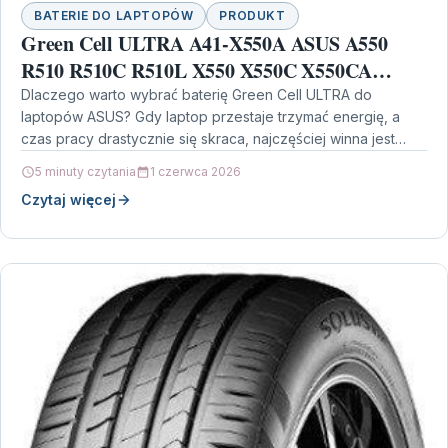
BATERIE DO LAPTOPÓW
PRODUKT
Green Cell ULTRA A41-X550A ASUS A550
R510 R510C R510L X550 X550C X550CA
X550CC X550L X550V (AS58ULTRA)
Dlaczego warto wybrać baterię Green Cell ULTRA do
laptopów ASUS? Gdy laptop przestaje trzymać energię, a
czas pracy drastycznie się skraca, najczęściej winna jest…
5 minuty czytania
1 czerwca 2026
Czytaj więcej