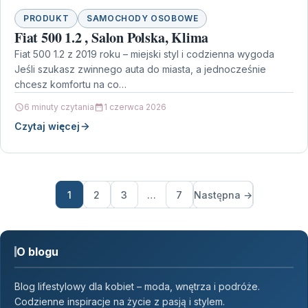
PRODUKT
SAMOCHODY OSOBOWE
Fiat 500 1.2 , Salon Polska, Klima
Fiat 500 1.2 z 2019 roku – miejski styl i codzienna wygoda
Jeśli szukasz zwinnego auta do miasta, a jednocześnie
chcesz komfortu na co…
6 minuty czytania
1 czerwca 2026
Czytaj więcej
1
2
3
…
7
Następna →
O blogu
Blog lifestylowy dla kobiet – moda, wnętrza i podróże.
Codzienne inspiracje na życie z pasją i stylem.