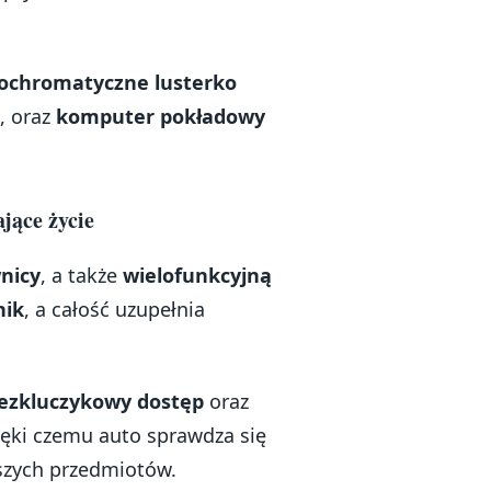
rochromatyczne lusterko
, oraz
komputer pokładowy
ające życie
nicy
, a także
wielofunkcyjną
nik
, a całość uzupełnia
ezkluczykowy dostęp
oraz
zięki czemu auto sprawdza się
kszych przedmiotów.