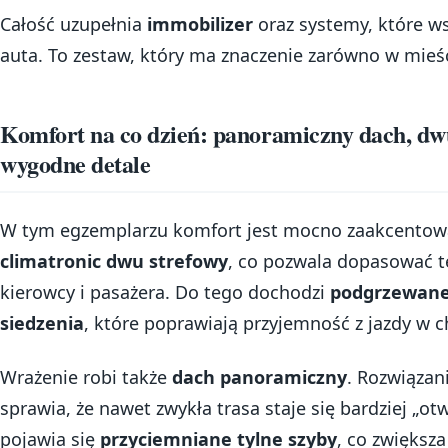
Całość uzupełnia
immobilizer
oraz systemy, które w
auta. To zestaw, który ma znaczenie zarówno w mieści
Komfort na co dzień: panoramiczny dach, dwu
wygodne detale
W tym egzemplarzu komfort jest mocno zaakcentowa
climatronic dwu strefowy
, co pozwala dopasować t
kierowcy i pasażera. Do tego dochodzi
podgrzewane
siedzenia
, które poprawiają przyjemność z jazdy w c
Wrażenie robi także
dach panoramiczny
. Rozwiązan
sprawia, że nawet zwykła trasa staje się bardziej „o
pojawia się
przyciemniane tylne szyby
, co zwiększ