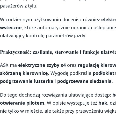
pasażerów z tyłu.
W codziennym użytkowaniu docenisz również
elekt
wsteczne
, które automatycznie ogranicza oślepianie
ułatwiający kontrolę parametrów jazdy.
Praktyczność: zasilanie, sterowanie i funkcje ułatwi
ASX ma
elektryczne szyby x4
oraz
regulację kierow
skórzaną kierownicę
. Wygodę podkreśla
podłokiet
podgrzewanie lusterka
i
podgrzewane siedzenia
.
Do tego dochodzą rozwiązania ułatwiające dostęp:
b
otwieranie pilotem
. W opisie występuje też
hak
, d
nie tylko w mieście, ale także przy przewożeniu wię