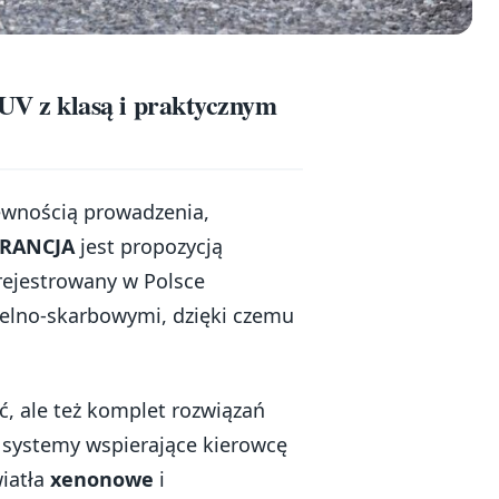
V z klasą i praktycznym
pewnością prowadzenia,
ARANCJA
jest propozycją
rejestrowany w Polsce
celno-skarbowymi, dzięki czemu
ść, ale też komplet rozwiązań
 systemy wspierające kierowcę
iatła
xenonowe
i