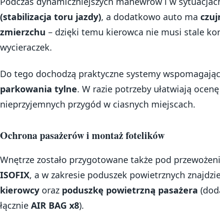
Podczas dynamiczniejszych manewrów i w sytuacjac
(stabilizacja toru jazdy)
, a dodatkowo auto ma
czuj
zmierzchu
– dzięki temu kierowca nie musi stale ko
wycieraczek.
Do tego dochodzą praktyczne systemy wspomagają
parkowania tylne
. W razie potrzeby ułatwiają ocenę
nieprzyjemnych przygód w ciasnych miejscach.
Ochrona pasażerów i montaż fotelików
Wnętrze zostało przygotowane także pod przewożenie
ISOFIX
, a w zakresie poduszek powietrznych znajdzi
kierowcy
oraz
poduszkę powietrzną pasażera
(dod
łącznie
AIR BAG x8
).