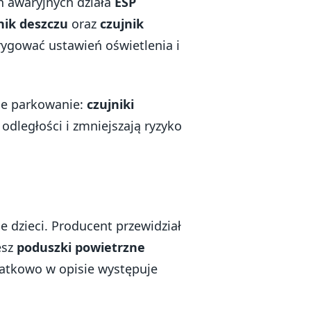
h awaryjnych działa
ESP
nik deszczu
oraz
czujnik
rygować ustawień oświetlenia i
ce parkowanie:
czujniki
 odległości i zmniejszają ryzyko
 dzieci. Producent przewidział
esz
poduszki powietrzne
atkowo w opisie występuje