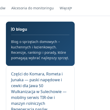
ków
Akcesoria do monitoringu
Więcej
O blogu
Blog o sprzętach domowych –
kuchennych i łazienkowych.
Recenzje, rankingi i porady, które
pomagają wybrać najlepszy sprzęt.
Części do Komara, Rometa i
Junaka — paski napędowe i
cewki dla Jawa 50
Wulkanizacja w Sulechowie —
mobilny serwis TIR-ów i
maszyn rolniczych
Regeneracja pasów