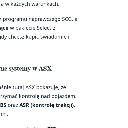
a w każdych warunkach.
h programu naprawczego SCG, a
iące
w pakiecie Select z
gdy chcesz kupić świadomie i
etne systemy w ASX
aśnie tutaj ASX pokazuje, że
trzymać kontrolę nad pojazdem.
BS
oraz
ASR (kontrolę trakcji)
,
hni.