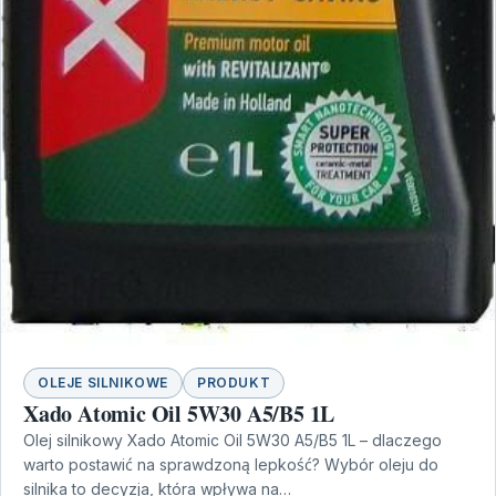
OLEJE SILNIKOWE
PRODUKT
Xado Atomic Oil 5W30 A5/B5 1L
Olej silnikowy Xado Atomic Oil 5W30 A5/B5 1L – dlaczego
warto postawić na sprawdzoną lepkość? Wybór oleju do
silnika to decyzja, która wpływa na…