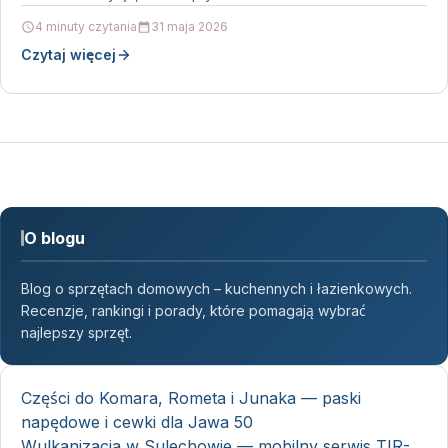
4 minuty czytania
31 maja 2026
Czytaj więcej
O blogu
Blog o sprzętach domowych – kuchennych i łazienkowych.
Recenzje, rankingi i porady, które pomagają wybrać
najlepszy sprzęt.
Części do Komara, Rometa i Junaka — paski
napędowe i cewki dla Jawa 50
Wulkanizacja w Sulechowie — mobilny serwis TIR-