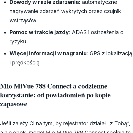
Dowody w razie zdarzenia
: automatyczne
nagrywanie zdarzeń wykrytych przez czujnik
wstrząsów
Pomoc w trakcie jazdy
: ADAS i ostrzeżenia o
ryzyku
Więcej informacji w nagraniu
: GPS z lokalizacją
i prędkością
Mio MiVue 788 Connect a codzienne
korzystanie: od powiadomień po kopie
zapasowe
Jeśli zależy Ci na tym, by rejestrator działał „z Tobą”,
a nie obok, model Mio MiVue 788 Connect spełnia tę