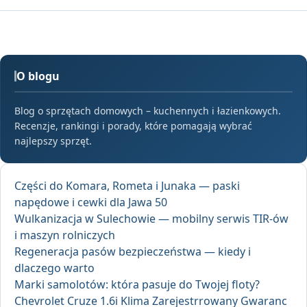
O blogu
Blog o sprzętach domowych – kuchennych i łazienkowych.
Recenzje, rankingi i porady, które pomagają wybrać
najlepszy sprzęt.
Części do Komara, Rometa i Junaka — paski
napędowe i cewki dla Jawa 50
Wulkanizacja w Sulechowie — mobilny serwis TIR-ów
i maszyn rolniczych
Regeneracja pasów bezpieczeństwa — kiedy i
dlaczego warto
Marki samolotów: która pasuje do Twojej floty?
Chevrolet Cruze 1.6i Klima Zarejestrrowany Gwaranc