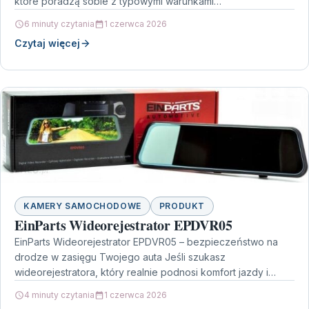
które poradzą sobie z typowymi warunkami…
6 minuty czytania
1 czerwca 2026
Czytaj więcej
KAMERY SAMOCHODOWE
PRODUKT
EinParts Wideorejestrator EPDVR05
EinParts Wideorejestrator EPDVR05 – bezpieczeństwo na
drodze w zasięgu Twojego auta Jeśli szukasz
wideorejestratora, który realnie podnosi komfort jazdy i
pomaga dokumentować zdarzenia, model…
4 minuty czytania
1 czerwca 2026