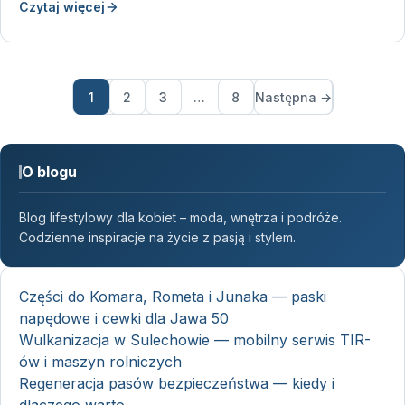
Czytaj więcej
1
2
3
…
8
Następna →
O blogu
Blog lifestylowy dla kobiet – moda, wnętrza i podróże.
Codzienne inspiracje na życie z pasją i stylem.
Części do Komara, Rometa i Junaka — paski
napędowe i cewki dla Jawa 50
Wulkanizacja w Sulechowie — mobilny serwis TIR-
ów i maszyn rolniczych
Regeneracja pasów bezpieczeństwa — kiedy i