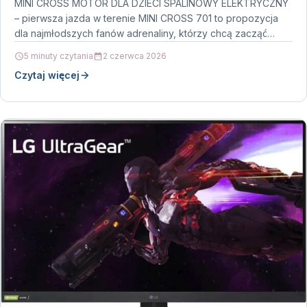
MINI CROSS MOTOR DLA DZIECI SPALINOWY ELEKTRYCZNY
– pierwsza jazda w terenie MINI CROSS 701 to propozycja
dla najmłodszych fanów adrenaliny, którzy chcą zacząć…
5 minuty czytania
2 czerwca 2026
Czytaj więcej