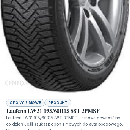
OPONY ZIMOWE
PRODUKT
Laufenn LW31 195/60R15 88T 3PMSF
Laufenn LW31 195/60R15 88T 3PMSF – zimowa pewność na
co dzień Jeśli szukasz opon zimowych do auta osobowego,