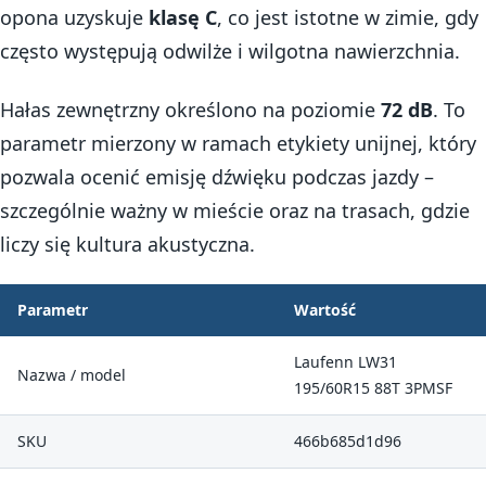
opona uzyskuje
klasę C
, co jest istotne w zimie, gdy
często występują odwilże i wilgotna nawierzchnia.
Hałas zewnętrzny określono na poziomie
72 dB
. To
parametr mierzony w ramach etykiety unijnej, który
pozwala ocenić emisję dźwięku podczas jazdy –
szczególnie ważny w mieście oraz na trasach, gdzie
liczy się kultura akustyczna.
Parametr
Wartość
Laufenn LW31
Nazwa / model
195/60R15 88T 3PMSF
SKU
466b685d1d96