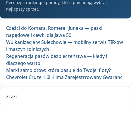
Recenzje, rankingi i porady, które pomagają wybrać
najlepszy sprzęt.
Części do Komara, Rometa i Junaka — paski
napędowe i cewki dla Jawa 50
Wulkanizacja w Sulechowie — mobilny serwis TIR-ów
i maszyn rolniczych
Regeneracja pasów bezpieczeństwa — kiedy i
dlaczego warto
Marki samolotów: która pasuje do Twojej floty?
Chevrolet Cruze 1.6i Klima Zarejestrrowany Gwaranc
zzzzz