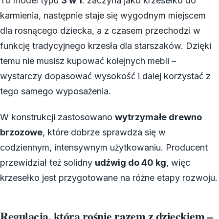
To model typu
3 w 1
: zaczyna jako krzesełko do
karmienia, następnie staje się wygodnym miejscem
dla rosnącego dziecka, a z czasem przechodzi w
funkcję tradycyjnego krzesła dla starszaków. Dzięki
temu nie musisz kupować kolejnych mebli –
wystarczy dopasować wysokość i dalej korzystać z
tego samego wyposażenia.
W konstrukcji zastosowano
wytrzymałe drewno
brzozowe
, które dobrze sprawdza się w
codziennym, intensywnym użytkowaniu. Producent
przewidział też solidny
udźwig do 40 kg
, więc
krzesełko jest przygotowane na różne etapy rozwoju.
Regulacja, która rośnie razem z dzieckiem –