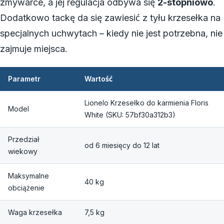
zmywarce, a jej regulacja odbywa się
2-stopniowo
.
Dodatkowo tackę da się zawiesić z tyłu krzesełka na
specjalnych uchwytach – kiedy nie jest potrzebna, nie
zajmuje miejsca.
Parametr
Wartość
Lionelo Krzesełko do karmienia Floris
Model
White (SKU: 57bf30a312b3)
Przedział
od 6 miesięcy do 12 lat
wiekowy
Maksymalne
40 kg
obciążenie
Waga krzesełka
7,5 kg