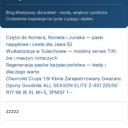
Blog lifestylowy dla kobiet – moda, wnętrza i podróże.
Codzienne inspiracje na życie z pasją i stylem.
Części do Komara, Rometa i Junaka — paski
napędowe i cewki dla Jawa 50
Wulkanizacja w Sulechowie — mobilny serwis TIR-
ów i maszyn rolniczych
Regeneracja pasów bezpieczeństwa — kiedy i
dlaczego warto
Chevrolet Cruze 1.6i Klima Zarejestrrowany Gwaranc
Opony Goodride ALL SEASON ELITE Z-401 225/50
R17 98 W XL M+S, 3PMSF 1 –
zzzzz