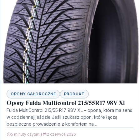
OPONY CAŁOROCZNE
PRODUKT
Opony Fulda Multicontrol 215/55R17 98V Xl
Fulda MultiControl 215/55 R17 98V XL – opona, która ma sens
w codziennej jeździe Jeśli szukasz opon, które łączą
bezpieczne prowadzenie z komfortem na…
5 minuty czytania
2 czerwca 2026