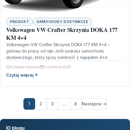
PRODUKT
SAMOCHODY DOSTAWCZE
Volkswagen VW Crafter Skrzynia DOKA 177
KM 4×4
Volkswagen VW Crafter Skrzynia DOKA 177 KM 4×4 –
gotowy do pracy od ręki Jeśli szukasz samochodu
dostawczego, który łączy solidność z napędem 4×4…
6 minuty czytania
2 czerwca 2026
Czytaj więcej
1
2
3
…
8
Następna →
O blogu