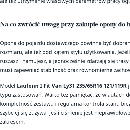
ale też utrzymanie właściwych parametrów pracy og
Na co zwrócić uwagę przy zakupie opony do b
Opona do pojazdu dostawczego powinna być dobran
rozmiaru, ale też pod kątem stylu użytkowania. Jeżeli
ruszasz i hamujesz, a jednocześnie zdarzają się tra
musi zapewniać stabilność oraz równomierne zachow
Model
Laufenn I Fit Van Ly31 235/65R16 121/119R
j
typu zastosowań. Warto też pamiętać, że w autach do
kompletność zestawu i regularna kontrola stanu bie
szybciej się zużywa, jeśli ciśnienie jest nieprawidło
zakresem.