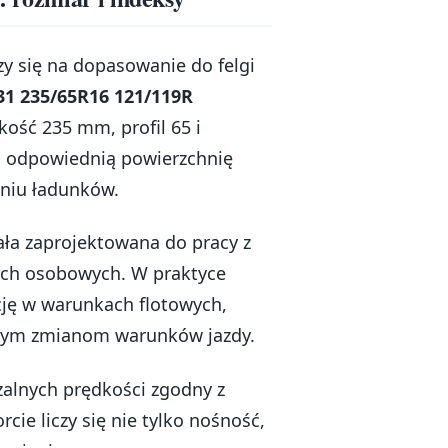
y się na dopasowanie do felgi
31 235/65R16 121/119R
kość 235 mm, profil 65 i
ać odpowiednią powierzchnię
eniu ładunków.
ała zaprojektowana do pracy z
ach osobowych. W praktyce
cję w warunkach flotowych,
stym zmianom warunków jazdy.
alnych prędkości zgodny z
ie liczy się nie tylko nośność,