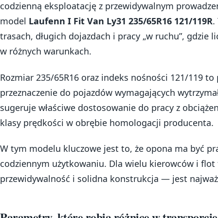
codzienną eksploatację z przewidywalnym prowadze
model
Laufenn I Fit Van Ly31 235/65R16 121/119R
.
trasach, długich dojazdach i pracy „w ruchu”, gdzie li
w różnych warunkach.
Rozmiar 235/65R16 oraz indeks nośności 121/119 to 
przeznaczenie do pojazdów wymagających wytrzymał
sugeruje właściwe dostosowanie do pracy z obciążen
klasy prędkości w obrębie homologacji producenta.
W tym modelu kluczowe jest to, że opona ma być pra
codziennym użytkowaniu. Dla wielu kierowców i flot 
przewidywalność i solidna konstrukcja — jest najważ
Parametry, które robią różnicę w transporcie