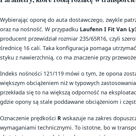
Wybierając oponę do auta dostawczego, zwykle patrz
oraz na nośność. W przypadku
Laufenn I Fit Van Ly
producent przewidział rozmiar 235/65R16, czyli szero
średnicę 16 cali. Taka konfiguracja pomaga utrzym
styku z nawierzchnią, co ma znaczenie przy przewoż
Indeks nośności 121/119 mówi o tym, że opona zost
większym obciążeniem niż w typowych zastosowani
przekłada się to na większą odporność na eksploata
gdzie opony są stale poddawane obciążeniom i czę
Oznaczenie prędkości
R
wskazuje na zakres dopuszcz
wymaganiami technicznymi. To istotne, bo w transporc