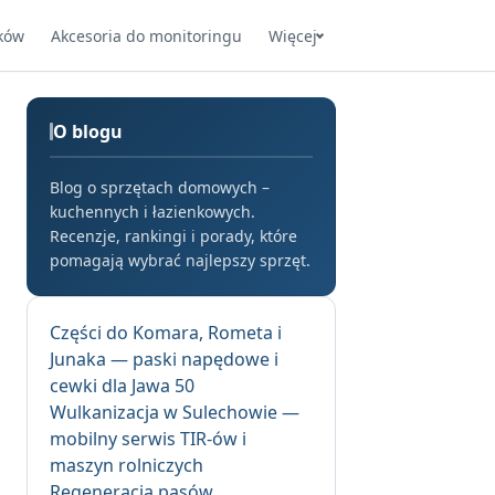
ków
Akcesoria do monitoringu
Więcej
O blogu
Blog o sprzętach domowych –
kuchennych i łazienkowych.
Recenzje, rankingi i porady, które
pomagają wybrać najlepszy sprzęt.
Części do Komara, Rometa i
Junaka — paski napędowe i
cewki dla Jawa 50
Wulkanizacja w Sulechowie —
mobilny serwis TIR-ów i
maszyn rolniczych
Regeneracja pasów