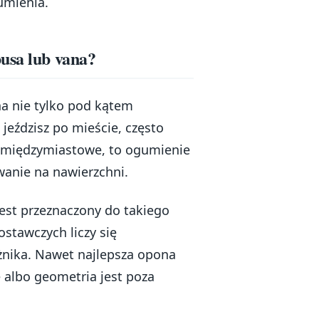
umienia.
usa lub vana?
a nie tylko pod kątem
 jeździsz po mieście, często
sy międzymiastowe, to ogumienie
anie na nawierzchni.
est przeznaczony do takiego
stawczych liczy się
żnika. Nawet najlepsza opona
we albo geometria jest poza