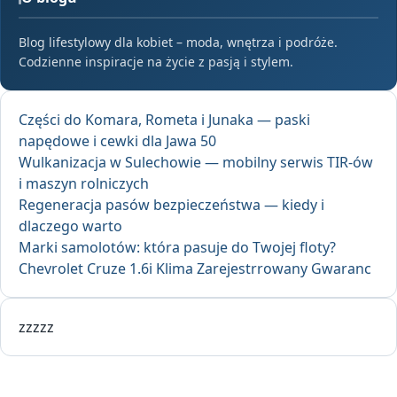
Blog lifestylowy dla kobiet – moda, wnętrza i podróże.
Codzienne inspiracje na życie z pasją i stylem.
Części do Komara, Rometa i Junaka — paski
napędowe i cewki dla Jawa 50
Wulkanizacja w Sulechowie — mobilny serwis TIR-ów
i maszyn rolniczych
Regeneracja pasów bezpieczeństwa — kiedy i
dlaczego warto
Marki samolotów: która pasuje do Twojej floty?
Chevrolet Cruze 1.6i Klima Zarejestrrowany Gwaranc
zzzzz