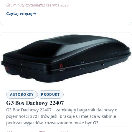
5 minuty czytania
2 czerwca 2026
Czytaj więcej
AUTOBOKSY
PRODUKT
G3 Box Dachowy 22407
G3 Box Dachowy 22407 – zamknięty bagażnik dachowy o
pojemności 370 litrów Jeśli brakuje Ci miejsca w kabinie
podczas wyjazdów, rozwiązaniem może być G3…