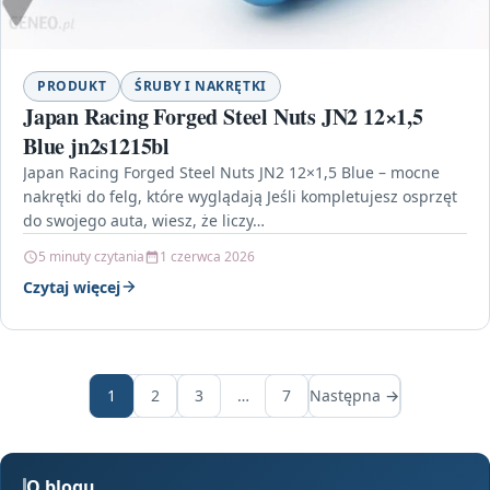
PRODUKT
ŚRUBY I NAKRĘTKI
Japan Racing Forged Steel Nuts JN2 12×1,5
Blue jn2s1215bl
Japan Racing Forged Steel Nuts JN2 12×1,5 Blue – mocne
nakrętki do felg, które wyglądają Jeśli kompletujesz osprzęt
do swojego auta, wiesz, że liczy…
5 minuty czytania
1 czerwca 2026
Czytaj więcej
1
2
3
…
7
Następna →
O blogu