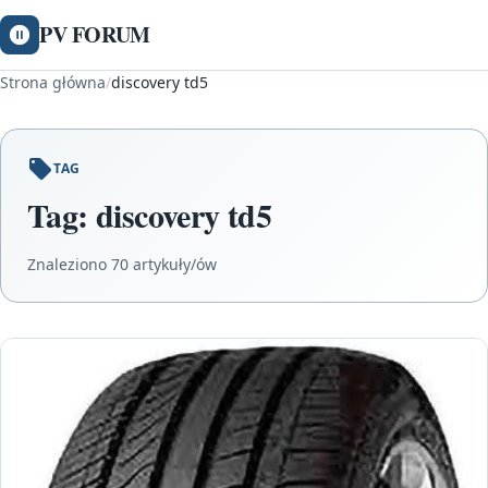
PV FORUM
Strona główna
/
discovery td5
TAG
Tag:
discovery td5
Znaleziono 70 artykuły/ów