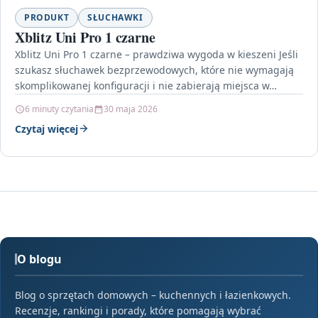
PRODUKT
SŁUCHAWKI
Xblitz Uni Pro 1 czarne
Xblitz Uni Pro 1 czarne – prawdziwa wygoda w kieszeni Jeśli
szukasz słuchawek bezprzewodowych, które nie wymagają
skomplikowanej konfiguracji i nie zabierają miejsca w…
6 minuty czytania
30 maja 2026
Czytaj więcej
O blogu
Blog o sprzętach domowych – kuchennych i łazienkowych.
Recenzje, rankingi i porady, które pomagają wybrać