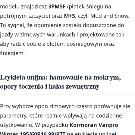
modelu znajdziesz
3PMSF
(płatek śniegu na
potrójnym szczycie) oraz
M+S
, czyli Mud and Snow.
To sygnał, że ogumienie zostało dopuszczone do
jazdy w zimowych warunkach i projektowane tak,
aby radzić sobie z błotem pośniegowym oraz
śniegiem.
Etykieta unijna: hamowanie na mokrym,
opory toczenia i hałas zewnętrzny
Przy wyborze opon zimowych często porównuje się
parametry, które realnie wpływają na codzienne
użytkowanie. W przypadku
Kormoran Vanpro
Winter 195/60R16 99/97T
na etykiecie unijnej