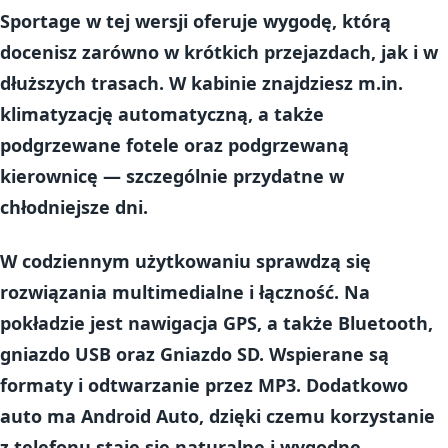
Sportage w tej wersji oferuje wygodę, którą
docenisz zarówno w krótkich przejazdach, jak i w
dłuższych trasach. W kabinie znajdziesz m.in.
klimatyzację automatyczną
, a także
podgrzewane fotele
oraz
podgrzewaną
kierownicę
— szczególnie przydatne w
chłodniejsze dni.
W codziennym użytkowaniu sprawdzą się
rozwiązania multimedialne i łączność. Na
pokładzie jest
nawigacja GPS
, a także
Bluetooth
,
gniazdo
USB
oraz
Gniazdo SD
. Wspierane są
formaty i odtwarzanie przez
MP3
. Dodatkowo
auto ma
Android Auto
, dzięki czemu korzystanie
z telefonu staje się naturalne i wygodne.