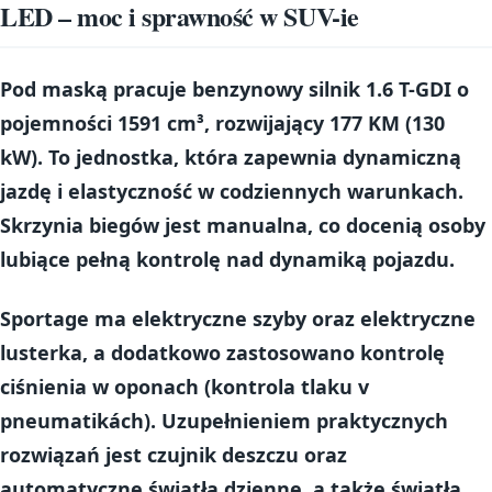
LED – moc i sprawność w SUV-ie
Pod maską pracuje benzynowy silnik
1.6 T-GDI
o
pojemności
1591 cm³
, rozwijający
177 KM
(130
kW). To jednostka, która zapewnia dynamiczną
jazdę i elastyczność w codziennych warunkach.
Skrzynia biegów jest
manualna
, co docenią osoby
lubiące pełną kontrolę nad dynamiką pojazdu.
Sportage ma
elektryczne szyby
oraz
elektryczne
lusterka
, a dodatkowo zastosowano
kontrolę
ciśnienia w oponach
(kontrola tlaku v
pneumatikách). Uzupełnieniem praktycznych
rozwiązań jest
czujnik deszczu
oraz
automatyczne światła dzienne
, a także
światła