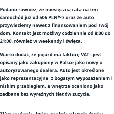
Podano również, że
miesięczna rata na ten
samochód już od 506 PLN*</
oraz że
auto
przywieziemy nawet z finansowaniem pod Twój
dom
. Kontakt jest możliwy codziennie od
8:00 do
21:00
, również w weekendy i święta.
Warto dodać, że pojazd ma
fakturę VAT
i jest
opisany jako zakupiony w Polsce jako nowy u
autoryzowanego dealera. Auto jest określone
jako
reprezentacyjne
, z
bogatym wyposażeniem
i
niskim przebiegiem
, a wnętrze oceniono jako
zadbane bez wyraźnych śladów zużycia.
Wyposażenie, które realnie ułatwia życie: