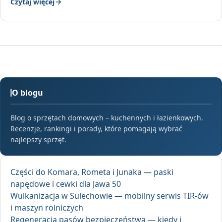
Czytaj więcej
O blogu
Blog o sprzętach domowych – kuchennych i łazienkowych.
Recenzje, rankingi i porady, które pomagają wybrać
najlepszy sprzęt.
Części do Komara, Rometa i Junaka — paski
napędowe i cewki dla Jawa 50
Wulkanizacja w Sulechowie — mobilny serwis TIR-ów
i maszyn rolniczych
Regeneracja pasów bezpieczeństwa — kiedy i