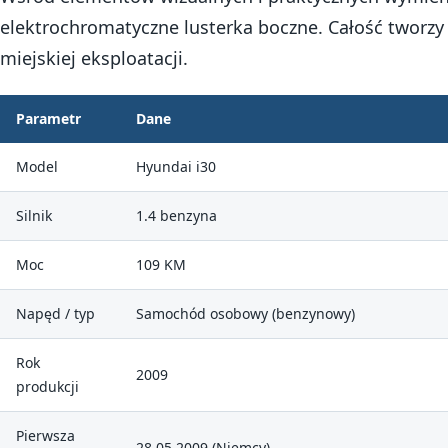
elektrochromatyczne lusterka boczne. Całość tworzy 
miejskiej eksploatacji.
Parametr
Dane
Model
Hyundai i30
Silnik
1.4 benzyna
Moc
109 KM
Napęd / typ
Samochód osobowy (benzynowy)
Rok
2009
produkcji
Pierwsza
28.05.2009 (Niemcy)