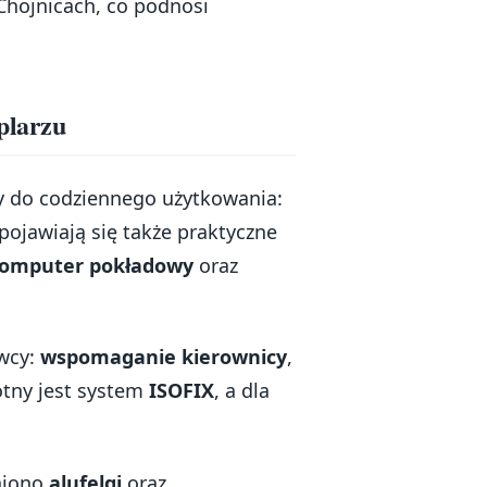
Chojnicach, co podnosi
plarzu
y do codziennego użytkowania:
ojawiają się także praktyczne
omputer pokładowy
oraz
wcy:
wspomaganie kierownicy
,
totny jest system
ISOFIX
, a dla
niono
alufelgi
oraz