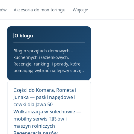
ków
Akcesoria do monitoringu
Więcej
O blogu
Blog o sprzętach domowych –
kuchennych i łazienkowych.
Recenzje, rankingi i porady, które
pomagają wybrać najlepszy sprzęt.
Części do Komara, Rometa i
Junaka — paski napędowe i
cewki dla Jawa 50
Wulkanizacja w Sulechowie —
mobilny serwis TIR-ów i
maszyn rolniczych
Regeneracja pasów