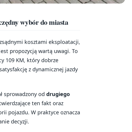
czędny wybór do miasta
ozsądnymi kosztami eksploatacji,
jest propozycją wartą uwagi. To
cy 109 KM, który dobrze
satysfakcję z dynamicznej jazdy
tał sprowadzony od
drugiego
wierdzające ten fakt oraz
orii pojazdu. W praktyce oznacza
nie decyzji.