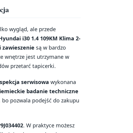
cja
ko wygląd, ale przede
Hyundai i30 1.4 109KM Klima 2-
 i zawieszenie
są w bardzo
e wnętrze jest utrzymane w
ów przetarć tapicerki.
nspekcja serwisowa
wykonana
iemieckie badanie techniczne
, bo pozwala podejść do zakupu
9J034402
. W praktyce możesz