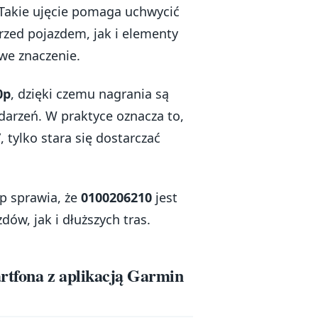
 Takie ujęcie pomaga uchwycić
przed pojazdem, jak i elementy
we znaczenie.
0p
, dzięki czemu nagrania są
 zdarzeń. W praktyce oznacza to,
 tylko stara się dostarczać
0p sprawia, że
0100206210
jest
w, jak i dłuższych tras.
artfona z aplikacją Garmin