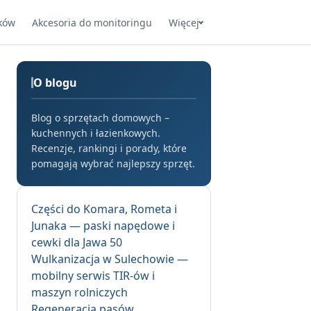
ków
Akcesoria do monitoringu
Więcej
O blogu
Blog o sprzętach domowych –
kuchennych i łazienkowych.
Recenzje, rankingi i porady, które
pomagają wybrać najlepszy sprzęt.
Części do Komara, Rometa i
Junaka — paski napędowe i
cewki dla Jawa 50
Wulkanizacja w Sulechowie —
mobilny serwis TIR-ów i
maszyn rolniczych
Regeneracja pasów