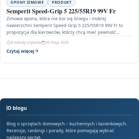
OPONY ZIMOWE
PRODUKT
Semperit Speed-Grip 5 225/55R19 99V Fr
Zimowa opona, która nie boi się śniegu i mokrej
nawierzchni Semperit Speed-Grip 5 225/55R19 99V Fr to
propozycja dla kierowców, którzy chcą mieć pewność…
4 minuty czytania
30 maja 2026
Czytaj więcej
O blogu
Blog o sprzętach domowych – kuchennych i łazienkowych.
Recenzje, rankingi i porady, które pomagają wybrać
najlepszy sprzęt.