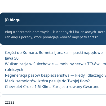
O blogu
Blog o sprzętach domowych – kuchennych i łazienkowych. Rece
rankingi i porady, które pomagają wybrać najlepszy sprzęt.
Części do Komara, Rometa i Junaka — paski napędowe i 
Jawa 50
Wulkanizacja w Sulechowie — mobilny serwis TIR-ów i 
rolniczych
Regeneracja pasów bezpieczeństwa — kiedy i dlaczego 
Marki samolotów: która pasuje do Twojej floty?
Chevrolet Cruze 1.6i Klima Zarejestrrowany Gwaranc
zzzzz