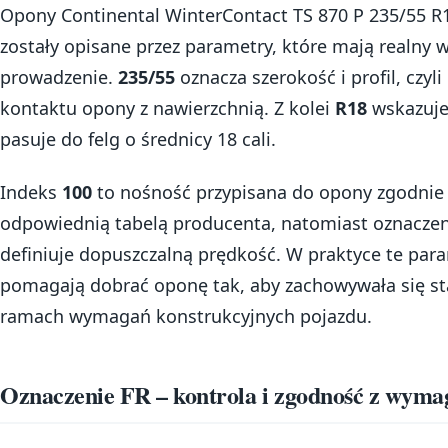
Opony Continental WinterContact TS 870 P 235/55 R
zostały opisane przez parametry, które mają realny 
prowadzenie.
235/55
oznacza szerokość i profil, czyl
kontaktu opony z nawierzchnią. Z kolei
R18
wskazuje
pasuje do felg o średnicy 18 cali.
Indeks
100
to nośność przypisana do opony zgodnie 
odpowiednią tabelą producenta, natomiast oznacze
definiuje dopuszczalną prędkość. W praktyce te par
pomagają dobrać oponę tak, aby zachowywała się st
ramach wymagań konstrukcyjnych pojazdu.
Oznaczenie FR – kontrola i zgodność z wym