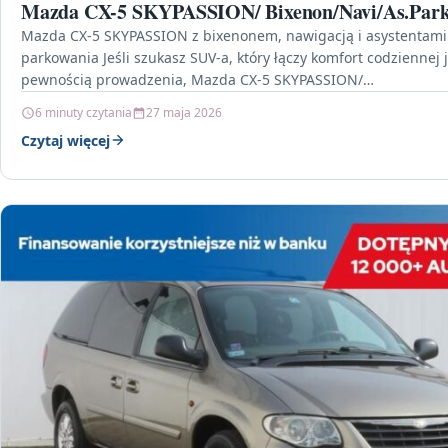
Mazda CX-5 SKYPASSION/ Bixenon/Navi/As.Park
Mazda CX-5 SKYPASSION z bixenonem, nawigacją i asystentami
parkowania Jeśli szukasz SUV-a, który łączy komfort codziennej 
pewnością prowadzenia, Mazda CX-5 SKYPASSION/
Bixenon/Navi/As.Park/6…
6 minuty czytania
27 maja 2026
Czytaj więcej