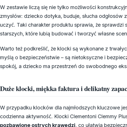
W zestawie liczą się nie tylko możliwości konstrukcyj
zmysłów: dziecko dotyka, buduje, słucha odgłosów 
uczyć. Taki charakter produktu sprawia, że sprawdzi s
starszych, które lubią budować i tworzyć własne scen
Warto też podkreślić, że klocki są wykonane z trwały
myślą o bezpieczeństwie – są nietoksyczne i bezpiecz
spokój, a dziecko ma przestrzeń do swobodnego ek
Duże klocki, miękka faktura i delikatny zapa
W przypadku klocków dla najmłodszych kluczowe jest to
codzienna aktywność. Klocki Clementoni Clemmy Plu
pozbawione ostrych krawędzi
, co ułatwia bezpiec