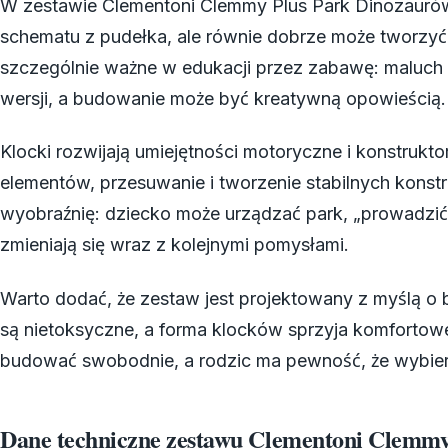
W zestawie Clementoni Clemmy Plus Park Dinozaur
schematu z pudełka, ale równie dobrze może tworzyć
szczególnie ważne w edukacji przez zabawę: maluch u
wersji, a budowanie może być kreatywną opowieścią.
Klocki rozwijają umiejętności motoryczne i konstrukto
elementów, przesuwanie i tworzenie stabilnych konst
wyobraźnię: dziecko może urządzać park, „prowadzić”
zmieniają się wraz z kolejnymi pomysłami.
Warto dodać, że zestaw jest projektowany z myślą o 
są nietoksyczne, a forma klocków sprzyja komfortow
budować swobodnie, a rodzic ma pewność, że wybie
Dane techniczne zestawu Clementoni Clemmy