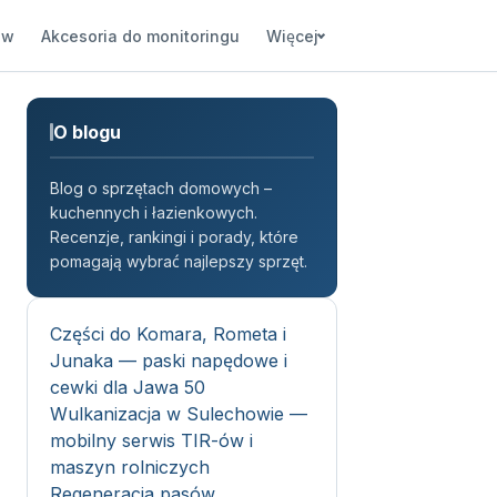
ów
Akcesoria do monitoringu
Więcej
O blogu
Blog o sprzętach domowych –
kuchennych i łazienkowych.
Recenzje, rankingi i porady, które
pomagają wybrać najlepszy sprzęt.
Części do Komara, Rometa i
Junaka — paski napędowe i
cewki dla Jawa 50
Wulkanizacja w Sulechowie —
mobilny serwis TIR-ów i
maszyn rolniczych
Regeneracja pasów