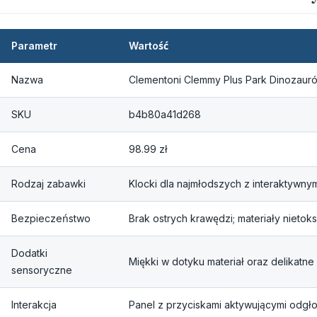
Parametr
Wartość
Nazwa
Clementoni Clemmy Plus Park Dinozaur
SKU
b4b80a41d268
Cena
98.99 zł
Rodzaj zabawki
Klocki dla najmłodszych z interaktywn
Bezpieczeństwo
Brak ostrych krawędzi; materiały nietok
Dodatki
Miękki w dotyku materiał oraz delikat
sensoryczne
Interakcja
Panel z przyciskami aktywującymi odgło