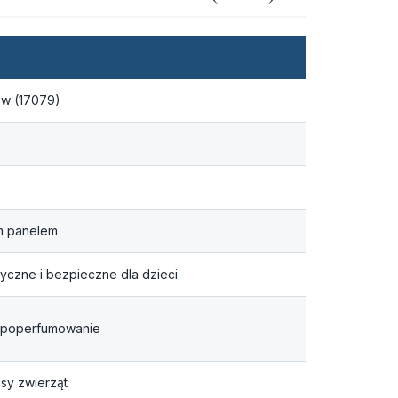
ów (17079)
ym panelem
syczne i bezpieczne dla dzieci
ne poperfumowanie
sy zwierząt