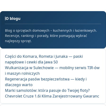
O blogu
Blog o sprzętach domowych – kuchennych i łazienkowych.
Recenzje, rankingi i porady, które pomagają wybrać
najlepszy sprzęt.
Części do Komara, Rometa i Junaka — paski
napędowe i cewki dla Jawa 50
Wulkanizacja w Sulechowie — mobilny serwis TIR-ów
i maszyn rolniczych
Regeneracja pasów bezpieczeństwa — kiedy i
dlaczego warto
Marki samolotów: która pasuje do Twojej floty?
Chevrolet Cruze 1.6i Klima Zarejestrrowany Gwaranc