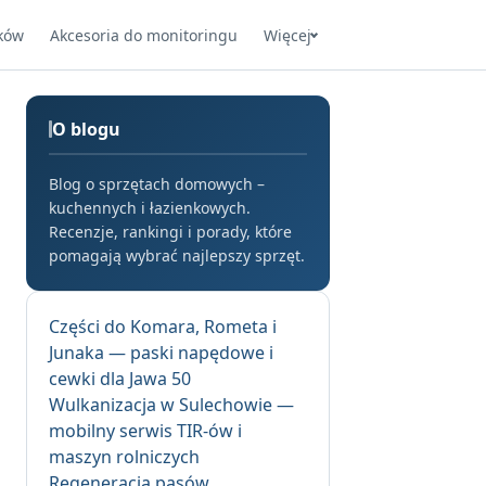
ków
Akcesoria do monitoringu
Więcej
O blogu
Blog o sprzętach domowych –
kuchennych i łazienkowych.
Recenzje, rankingi i porady, które
pomagają wybrać najlepszy sprzęt.
Części do Komara, Rometa i
Junaka — paski napędowe i
cewki dla Jawa 50
Wulkanizacja w Sulechowie —
mobilny serwis TIR-ów i
maszyn rolniczych
Regeneracja pasów