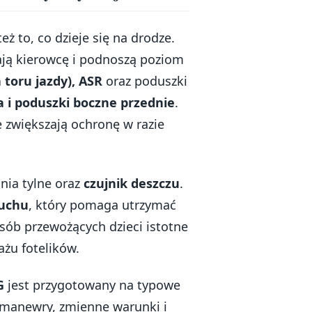
eż to, co dzieje się na drodze.
ają kierowcę i podnoszą poziom
a toru jazdy), ASR
oraz poduszki
 i poduszki boczne przednie
.
e zwiększają ochronę w razie
nia tylne oraz
czujnik deszczu
.
ruchu
, który pomaga utrzymać
osób przewożących dzieci istotne
ażu fotelików.
G
jest przygotowany na typowe
 manewry, zmienne warunki i