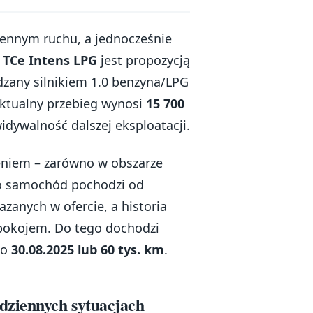
ziennym ruchu, a jednocześnie
0 TCe Intens LPG
jest propozycją
zany silnikiem 1.0 benzyna/LPG
aktualny przebieg wynosi
15 700
idywalność dalszej eksploatacji.
niem – zarówno w obszarze
wo samochód pochodzi od
zanych w ofercie, a historia
pokojem. Do tego dochodzi
do
30.08.2025 lub 60 tys. km
.
dziennych sytuacjach