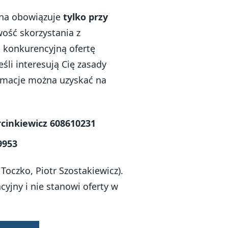
jna obowiązuje
tylko przy
iwość skorzystania z
o konkurencyjną ofertę
li interesują Cię zasady
ormacje można uzyskać na
cinkiewicz 608610231
9953
Toczko, Piotr Szostakiewicz).
yjny i nie stanowi oferty w