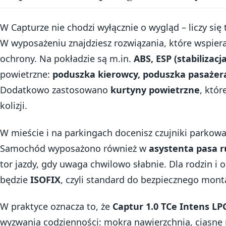
W Capturze nie chodzi wyłącznie o wygląd – liczy się t
W wyposażeniu znajdziesz rozwiązania, które wspier
ochrony. Na pokładzie są m.in.
ABS, ESP (stabilizacj
powietrzne:
poduszka kierowcy, poduszka pasażera
Dodatkowo zastosowano
kurtyny powietrzne
, któr
kolizji.
W mieście i na parkingach docenisz czujniki parkowa
Samochód wyposażono również w
asystenta pasa 
tor jazdy, gdy uwaga chwilowo słabnie. Dla rodzin i 
będzie
ISOFIX
, czyli standard do bezpiecznego mont
W praktyce oznacza to, że
Captur 1.0 TCe Intens LP
wyzwania codzienności: mokra nawierzchnia, ciasne