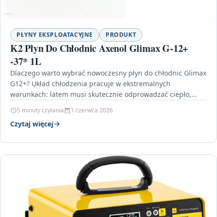
PŁYNY EKSPLOATACYJNE
PRODUKT
K2 Płyn Do Chłodnic Axenol Glimax G-12+
-37* 1L
Dlaczego warto wybrać nowoczesny płyn do chłodnic Glimax
G12+? Układ chłodzenia pracuje w ekstremalnych
warunkach: latem musi skutecznie odprowadzać ciepło,
zimą chronić silnik przed…
5 minuty czytania
1 czerwca 2026
Czytaj więcej