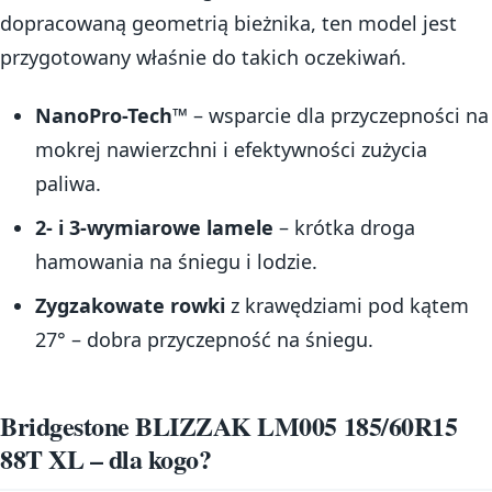
dopracowaną geometrią bieżnika, ten model jest
przygotowany właśnie do takich oczekiwań.
NanoPro-Tech™
– wsparcie dla przyczepności na
mokrej nawierzchni i efektywności zużycia
paliwa.
2- i 3-wymiarowe lamele
– krótka droga
hamowania na śniegu i lodzie.
Zygzakowate rowki
z krawędziami pod kątem
27° – dobra przyczepność na śniegu.
Bridgestone BLIZZAK LM005 185/60R15
88T XL – dla kogo?